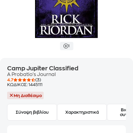
1
Camp Jupiter Classified
A Probatio's Journal
4.7
(3)
ΚΩΔΙΚΟΣ:
1445111
Μη Διαθέσιμο
Βιογ
Σύνοψη βιβλίου
Χαρακτηριστικά
συγγ