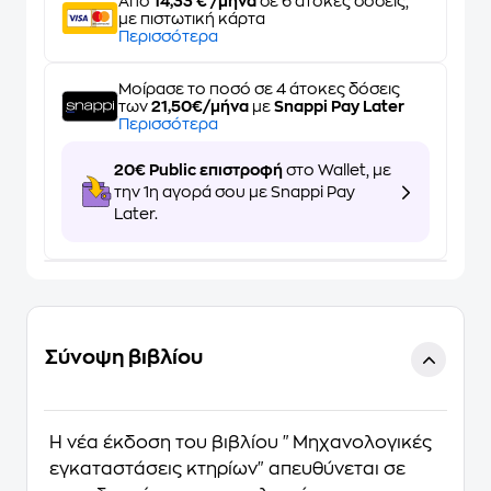
Από
14,33 € /μήνα
σε 6 άτοκες δόσεις,
με πιστωτική κάρτα
Περισσότερα
Μοίρασε το ποσό σε 4 άτοκες δόσεις
των
21,50€/μήνα
με
Snappi Pay Later
Περισσότερα
20€ Public επιστροφή
στο Wallet, με
την 1η αγορά σου με Snappi Pay
Later.
Σύνοψη βιβλίου
Η νέα έκδοση του βιβλίου "Μηχανολογικές
εγκαταστάσεις κτηρίων" απευθύνεται σε