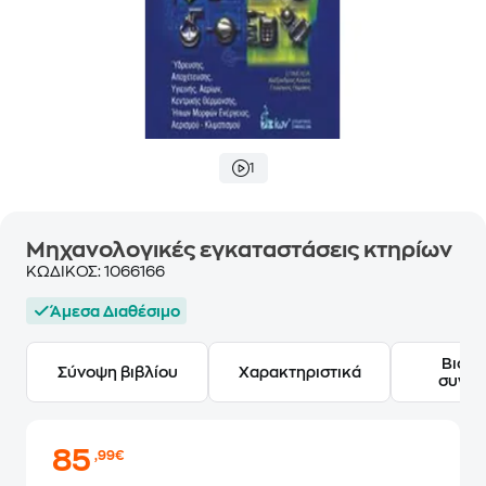
1
Μηχανολογικές εγκαταστάσεις κτηρίων
ΚΩΔΙΚΟΣ:
1066166
Άμεσα Διαθέσιμο
Βιογ
Σύνοψη βιβλίου
Χαρακτηριστικά
συγγ
85
,99€