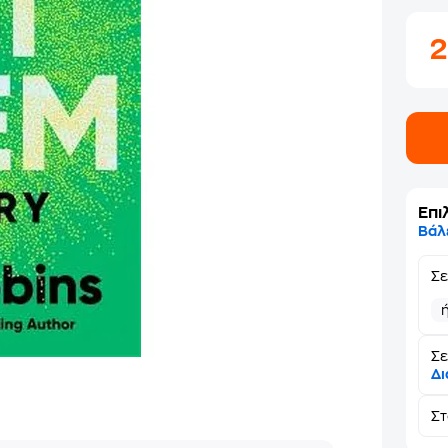
Επι
Βάλ
Σ
Σε
Δι
Σ