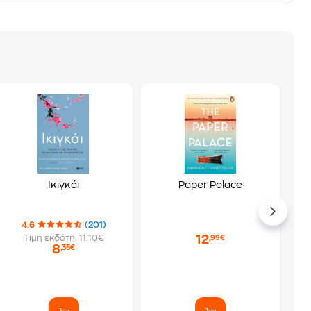
Ικιγκάι
Paper Palace
4.6
(201)
12
Τιμή εκδότη: 11.10€
,99€
8
,35€