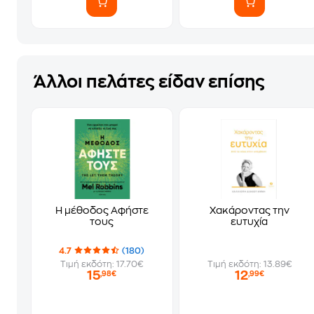
Άλλοι πελάτες είδαν επίσης
Η μέθοδος Αφήστε
Χακάροντας την
τους
ευτυχία
4.7
(180)
Τιμή εκδότη: 17.70€
Τιμή εκδότη: 13.89€
15
12
,98€
,99€