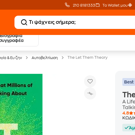
210 8181333
Το Wallet μου
Βιογραφία
20 € Public επιστροφή
Δωρεάν Μεταφορικ
συγγραφέα
με Snappi
με Public+ Delivery
The Let Them Theory
γία & Ευ ζην
Αυτοβελτίωση
Best 
The
A Lif
Talk
4.8
ΚΩΔΙ
Άμ