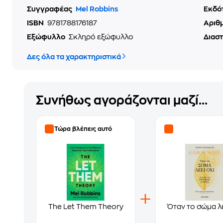
Συγγραφέας
Mel Robbins
Εκδό
ISBN
9781788176187
Αριθ
Εξώφυλλο
Σκληρό εξώφυλλο
Διασ
Δες όλα τα χαρακτηριστικά
Συνήθως αγοράζονται μαζί...
Τώρα βλέπεις αυτό
The Let Them Theory
Όταν το σώμα λέ