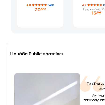
4.8
(40)
4.7
(
20
Τιμή εκδότη: 21
,99€
13
,99€
Η ομάδα Public προτείνει
Το
«The Le
μαν
Αντί γι
παραδείγματ