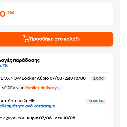
20
,99€
Προσθήκη στο καλάθι
λογές παράδοσης
ε ΤΚ
ε
BOX NOW Locker
Αύριο 07/08 - Δευ 10/08
2,00€
ή ΔΩΡΕΑΝ με
Public+ delivery
 κατάστημα Public
ΔΩΡΕΑΝ
αθεσιμότητα ανά κατάστημα
τον
χώρο σου
Αύριο 07/08 - Δευ 10/08