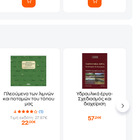
Πλεούμενα των λιμνών
Υδραυλικά έργα-
και ποταμών του τόπου
Σχεδιασμός και
μας
διαχείριση
4
(1)
57
Τιμή εκδότη: 27.87€
,24€
22
,00€