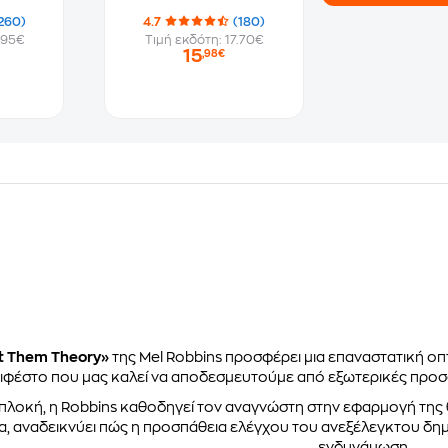
260)
4.7
(180)
.95€
Τιμή εκδότη: 17.70€
15
,98€
t Them Theory»
της Mel Robbins προσφέρει μια επαναστατική οπ
ιφέστο που μας καλεί να αποδεσμευτούμε από εξωτερικές προσδ
α πλοκή, η Robbins καθοδηγεί τον αναγνώστη στην εφαρμογή τη
α, αναδεικνύει πώς η προσπάθεια ελέγχου του ανεξέλεγκτου δη
ενδυνάμωση.