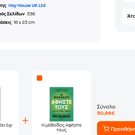
της
Hay House UK Ltd
μός Σελίδων
336
Άτο
τάσεις
16 x 23 cm
Σύνολο
50,96€
ει όχι
Η μέθοδος Αφήστε
Προσθήκ
τους