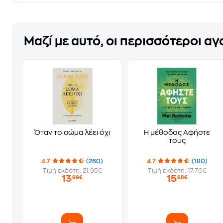
Μαζί με αυτό, οι περισσότεροι α
Όταν το σώμα λέει όχι
Η μέθοδος Αφήστε
τους
4.7
(260)
4.7
(180)
Τιμή εκδότη: 21.95€
Τιμή εκδότη: 17.70€
13
15
,99€
,98€