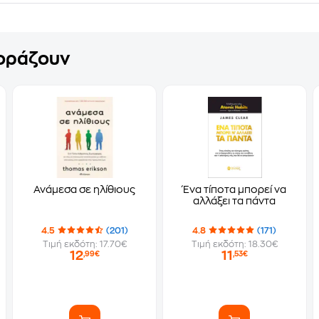
γοράζουν
Ανάμεσα σε ηλίθιους
Ένα τίποτα μπορεί να
αλλάξει τα πάντα
4.5
(201)
4.8
(171)
Τιμή εκδότη: 17.70€
Τιμή εκδότη: 18.30€
12
11
,99€
,53€