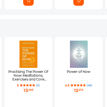
Practising The Power Of
Power of Now
Now: Meditations,
Exercises and Core
Teachings from The
5
(1)
4.8
(41)
Power of Now
13
12
,49€
,27€