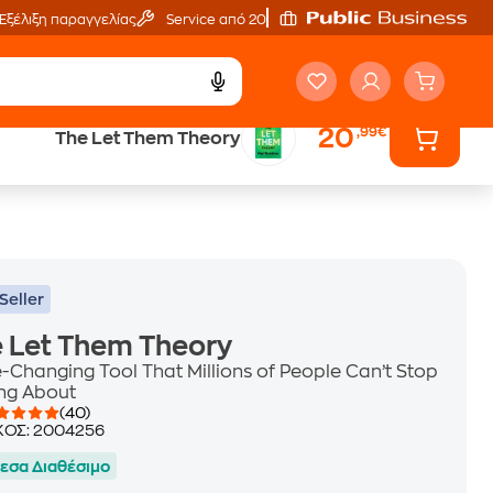
Εξέλιξη παραγγελίας
Service από 20'
20
,99€
The Let Them Theory
ά
Έλα στον κόσμο
των ηχητικών βιβλίων
Seller
 Let Them Theory
e-Changing Tool That Millions of People Can’t Stop
ing About
(40)
ΚΟΣ:
2004256
εσα Διαθέσιμο