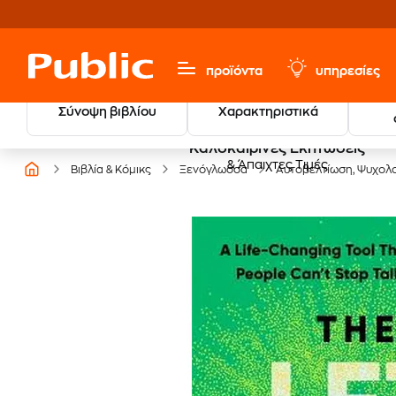
προϊόντα
υπηρεσίες
Σύνοψη βιβλίου
Χαρακτηριστικά
Καλοκαιρινές Εκπτώσεις
& Άπαιχτες Τιμές
Βιβλία & Κόμικς
Ξενόγλωσσα
Αυτοβελτίωση, Ψυχολο