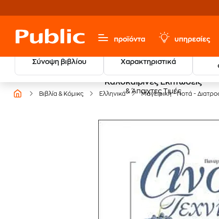
προϊόντα
υπηρεσίες
Σύνοψη βιβλίου
Χαρακτηριστικά
Καλοκαιρινές Εκπτώσεις
& Άπαιχτες Τιμές
Βιβλία & Κόμικς
Ελληνικά
Μαγειρική - Ποτά - Διατρ