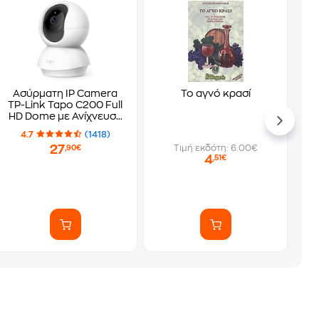
Ασύρματη IP Camera
Το αγνό κρασί
TP-Link Tapo C200 Full
HD Dome με Ανίχνευση
κίνησης
4.7
(1418)
27
Τιμή εκδότη: 6.00€
,90€
4
,51€