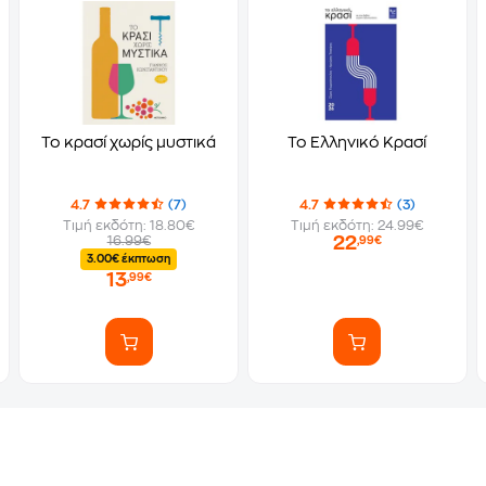
Το κρασί χωρίς μυστικά
Το Ελληνικό Κρασί
4.7
(7)
4.7
(3)
Τιμή εκδότη: 18.80€
Τιμή εκδότη: 24.99€
22
16.99€
,99€
3.00€ έκπτωση
13
,99€