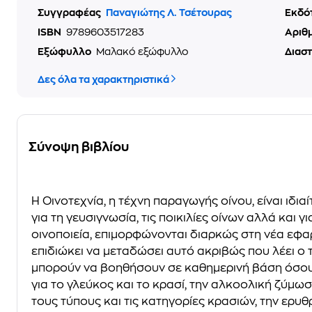
Συγγραφέας
Παναγιώτης Λ. Τσέτουρας
Εκδό
ISBN
9789603517283
Αριθ
Εξώφυλλο
Μαλακό εξώφυλλο
Διασ
Δες όλα τα χαρακτηριστικά
Σύνοψη βιβλίου
Η Οινοτεχνία, η τέχνη παραγωγής οίνου, είναι ιδ
για τη γευσιγνωσία, τις ποικιλίες οίνων αλλά και 
οινοποιεία, επιμορφώνονται διαρκώς στη νέα εφα
επιδιώκει να μεταδώσει αυτό ακριβώς που λέει ο τ
μπορούν να βοηθήσουν σε καθημερινή βάση όσους
για το γλεύκος και το κρασί, την αλκοολική ζύμω
τους τύπους και τις κατηγορίες κρασιών, την ερυθ