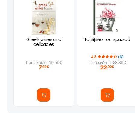
Greek wines and
Το βιβλίο του κρασιού
delicacies
4.3
(6)
Τιμή εκδότη: 10.50€
Τιμή εκδότη: 28.86€
7
22
,99€
,00€