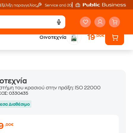
Εξέλιξη παραγγελίας
Service από 20'
19
,00€
Οινοτεχνία
ά
Έλα στον κόσμο
των ηχητικών βιβλίων
οτεχνία
ιστήμη του κρασιού στην πράξη: ISO 22000
ΚΟΣ:
0330435
εσα Διαθέσιμο
19
,00€