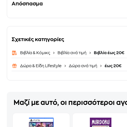
Απόσπασμα
Σχετικές κατηγορίες
Βιβλία & Κόμικς
Βιβλία ανά τιμή
Βιβλία έως 20€
Δώρα & Είδη Lifestyle
Δώρα ανά τιμή
έως 20€
Μαζί με αυτό, οι περισσότεροι α