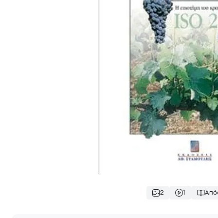
2
1
Από