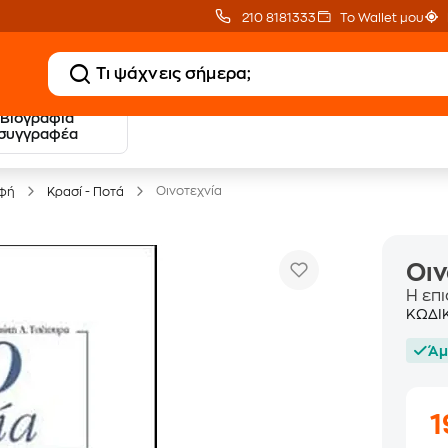
210 8181333
Το Wallet μου
Βιογραφία
20 € Public επιστροφή
Δωρεάν Μεταφορικ
συγγραφέα
με Snappi
με Public+ Delivery
Οινοτεχνία
οφή
Κρασί - Ποτά
Οιν
Η επ
ΚΩΔΙ
Άμ