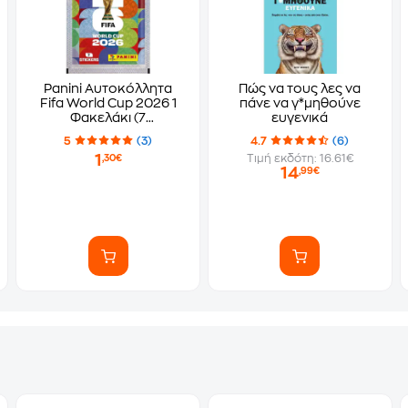
Panini Αυτοκόλλητα
Πώς να τους λες να
Fifa World Cup 2026 1
πάνε να γ*μηθούνε
Φακελάκι (7
ευγενικά
Αυτοκόλλητα)
5
(3)
4.7
(6)
1
Τιμή εκδότη: 16.61€
,30€
14
,99€