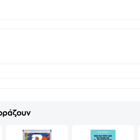
γοράζουν