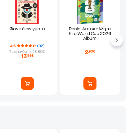
Φονικά αινίγματα
Panini Αυτοκόλλητα
Fifa World Cup 2026
Album
4.6
(92)
2
Τιμή εκδότη: 18.80€
,90€
13
,99€