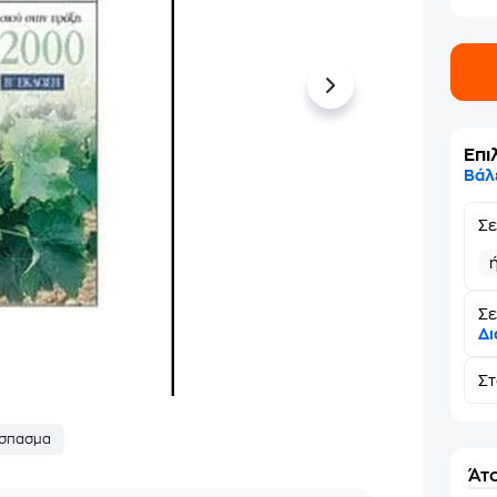
Επι
Βάλ
Σ
Σε
Δι
Σ
σπασμα
Άτο