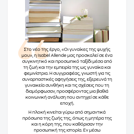
Στο νέο της έργο,
«Οι γυναίκες της ψυχής
μου»
, η Isabel Allende μας προσκαλεί σε ένα
συγκινητικό και προσωπικό ταξίδι μέσα από
τη ζωή και την εμπειρία της ως γυναίκα και
φεμινίστρια. Η συγγραφέας, γνωστή για τις
συναρπαστικές αφηγήσεις της, εξερευνά τη
γυναικεία συνθήκη και τις σχέσεις που τη
διαμόρφωσαν, προσφέροντας μια βαθιά
κοινωνική ανάλυση που αντηχεί σε κάθε
εποχή.
Η πλοκή κινείται γύρω από σημαντικά
πρόσωπα της ζωής της, όπως η μητέρα της
και η κόρη της, που καθόρισαν την
προσωπική της ιστορία. Εν μέσω