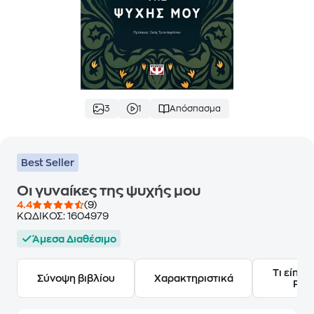
3
1
Απόσπασμα
Best Seller
Οι γυναίκες της ψυχής μου
4.4
(9)
ΚΩΔΙΚΟΣ:
1604979
Άμεσα Διαθέσιμο
Τι είπαν
Σύνοψη βιβλίου
Χαρακτηριστικά
Frie