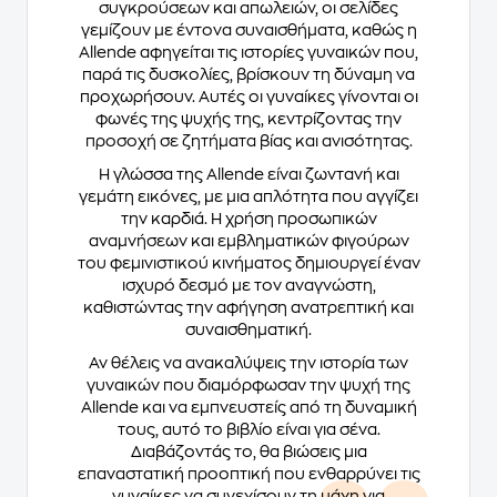
συγκρούσεων και απωλειών, οι σελίδες
γεμίζουν με έντονα συναισθήματα, καθώς η
Allende αφηγείται τις ιστορίες γυναικών που,
παρά τις δυσκολίες, βρίσκουν τη δύναμη να
προχωρήσουν. Αυτές οι γυναίκες γίνονται οι
φωνές της ψυχής της, κεντρίζοντας την
προσοχή σε ζητήματα βίας και ανισότητας.
Η γλώσσα της Allende είναι ζωντανή και
γεμάτη εικόνες, με μια απλότητα που αγγίζει
την καρδιά. Η χρήση προσωπικών
αναμνήσεων και εμβληματικών φιγούρων
του φεμινιστικού κινήματος δημιουργεί έναν
ισχυρό δεσμό με τον αναγνώστη,
καθιστώντας την αφήγηση ανατρεπτική και
συναισθηματική.
Αν θέλεις να ανακαλύψεις την ιστορία των
γυναικών που διαμόρφωσαν την ψυχή της
Allende και να εμπνευστείς από τη δυναμική
τους, αυτό το βιβλίο είναι για σένα.
Διαβάζοντάς το, θα βιώσεις μια
επαναστατική προοπτική που ενθαρρύνει τις
γυναίκες να συνεχίσουν τη μάχη για