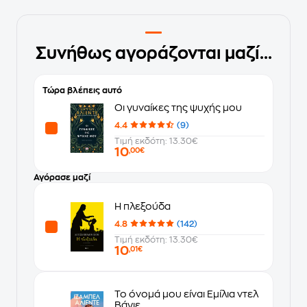
Συνήθως αγοράζονται μαζί...
Τώρα βλέπεις αυτό
Οι γυναίκες της ψυχής μου
4.4
(9)
Τιμή εκδότη: 13.30€
10
,00€
Αγόρασε μαζί
Η πλεξούδα
4.8
(142)
Τιμή εκδότη: 13.30€
10
,01€
Το όνομά μου είναι Εμίλια ντελ
Βάγιε