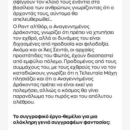
σφίγγουν τον κλοιό τους ενάντια στα
βασίλεια των ανθρώπων, γνωρίζοντας ότι ο
άρχοντάς τους, σύντομα θα
απελευθερωθεί…
Ο Ραντ αλ’Θόρ, ο Αναγεννημένος
Δράκοντας, γνωρίζει ότι πρέπει να χτυπήσει
τον εχθρό, αλλά οι δυνάμεις του είναι
διχασμένες από προδοσία και φιλοδοξία.
Ακόμα και οι Άες Σεντάι, οι αρχαίες
προστάτιδες του Φωτός, έχουν διασπαστεί
από εμφύλιο πόλεμο. Προδομένος από τους
συμμάχους του, με τους εχθρούς του να τον
καταδιώκουν, γνωρίζει ότι η Τελευταία Μάχη
πλησιάζει και ότι ο Αναγεννημένος
Δράκοντας πρέπει να είναι εκεί για
πολεμήσει, αλλιώς ο κόσμος θα γίνει
παρανάλωμα του πυρός και του απόλυτου
ολέθρου.
Το συγγραφικό έργο-θεμέλιο για μια
ολόκληρη γενιά συγγραφέων φαντασίας: