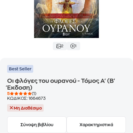
2
1
Best Seller
Οι φλόγες του ουρανού - Τόμος Α' (Β'
Έκδοση)
5
(1)
ΚΩΔΙΚΟΣ:
1664673
Μη Διαθέσιμο
Σύνοψη βιβλίου
Χαρακτηριστικά