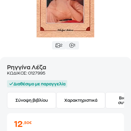
2
1
Ρηγγίνα Λέζα
ΚΩΔΙΚΟΣ:
0127995
Διαθέσιμο με παραγγελία
Βιογ
Σύνοψη βιβλίου
Χαρακτηριστικά
συγγ
12
,50€