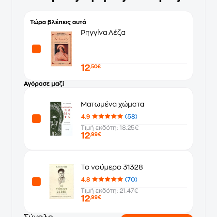
Τώρα βλέπεις αυτό
Ρηγγίνα Λέζα
12
,50€
Αγόρασε μαζί
Ματωμένα χώματα
4.9
(58)
Τιμή εκδότη: 18.25€
12
,99€
Το νούμερο 31328
4.8
(70)
Τιμή εκδότη: 21.47€
12
,99€