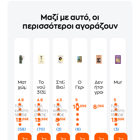
Μαζί με αυτό, οι
περισσότεροι αγοράζουν
Ματωμένα
Το
Στέλλα
Ο
Δεν
Murdoku
χώματα
νούμερο
Βιολάντη
Γεροστάθης
ήταν
31328
γραφτό
4.9
4.8
4.5
5
5
10
8
Τιμή
Τιμή
Τιμή
Τιμή
,99€
,06€
εκδότη:
εκδότη:
εκδότη:
εκδότη:
18.25€
21.47€
11.10€
15.50€
12
12
8
13
,99€
,99€
,35€
,99€
(58)
(70)
(2)
(6)
(3)