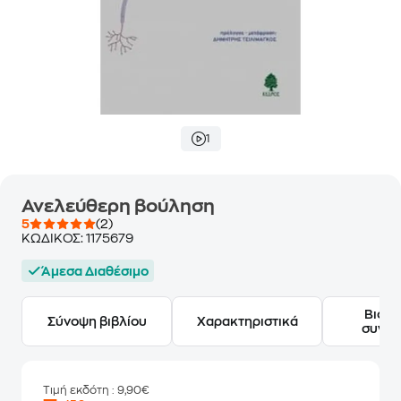
1
Ανελεύθερη βούληση
5
(2)
ΚΩΔΙΚΟΣ:
1175679
Άμεσα Διαθέσιμο
Βιογ
Σύνοψη βιβλίου
Χαρακτηριστικά
συγγ
Τιμή εκδότη
: 9,90€