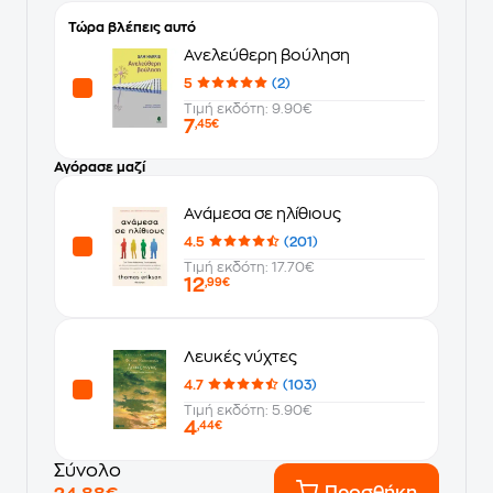
Τώρα βλέπεις αυτό
Ανελεύθερη βούληση
5
(2)
Τιμή εκδότη: 9.90€
7
,45€
Αγόρασε μαζί
Ανάμεσα σε ηλίθιους
4.5
(201)
Τιμή εκδότη: 17.70€
12
,99€
Λευκές νύχτες
4.7
(103)
Τιμή εκδότη: 5.90€
4
,44€
Σύνολο