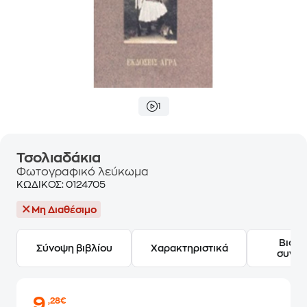
1
Τσολιαδάκια
Φωτογραφικό λεύκωμα
ΚΩΔΙΚΟΣ:
0124705
Μη Διαθέσιμο
Βιογ
Σύνοψη βιβλίου
Χαρακτηριστικά
συγγ
9
,28€