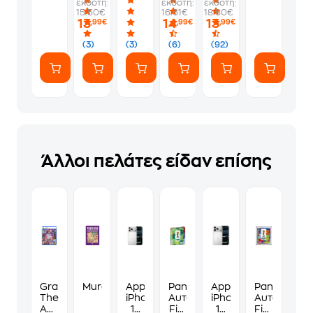
εκδότη:
εκδότη:
εκδότη:
-
1
να
Album
15.50€
16.61€
18.80€
PS5
Φακελάκι
γ*μηθούνε
13
14
13
,99€
,99€
,99€
(7
ευγενικά
Αυτοκόλλητα)
(3)
(3)
(6)
(92)
Άλλοι πελάτες είδαν επίσης
Grand
Murdoku
Apple
Panini
Apple
Panini
Theft
iPhone
Αυτοκόλλητα
iPhone
Αυτοκόλλη
Auto
17
Fifa
17
Fifa