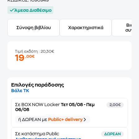
ΚΩΔΙΚΟΣ:
1090949
Άμεσα Διαθέσιμο
Βιογ
Σύνοψη βιβλίου
Χαρακτηριστικά
συγγ
Τιμή εκδότη
: 20,30€
19
,00€
Επιλογές παράδοσης
Βάλε ΤΚ
Σε
BOX NOW Locker
Τετ 05/08 - Πεμ
2,00€
06/08
ή ΔΩΡΕΑΝ με
Public+ delivery
Σε κατάστημα Public
ΔΩΡΕΑΝ