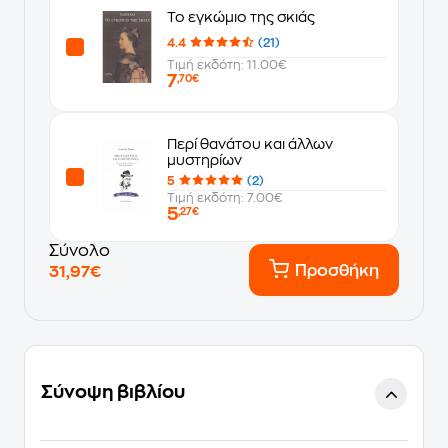
Το εγκώμιο της σκιάς
4.4
(21)
Τιμή εκδότη: 11.00€
7
,70€
Περί θανάτου και άλλων
μυστηρίων
5
(2)
Τιμή εκδότη: 7.00€
5
,27€
Σύνολο
Προσθήκη
31,97€
Σύνοψη βιβλίου