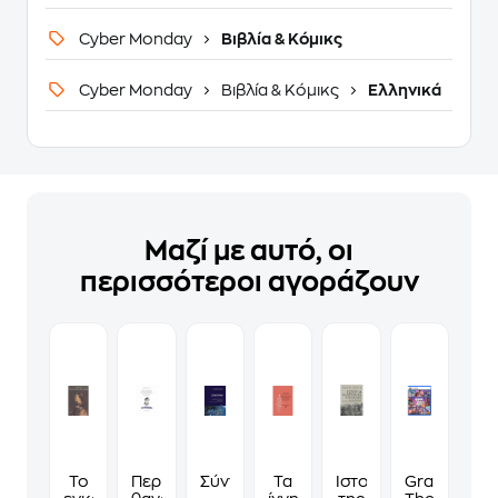
Cyber Monday
Βιβλία & Κόμικς
Cyber Monday
Βιβλία & Κόμικς
Ελληνικά
Μαζί με αυτό, οι
περισσότεροι αγοράζουν
Το
Περί
Σύνταγμα
Τα
Ιστορία
Grand