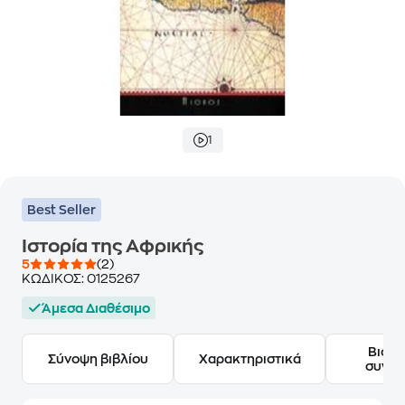
1
Best Seller
Ιστορία της Αφρικής
5
(2)
ΚΩΔΙΚΟΣ:
0125267
Άμεσα Διαθέσιμο
Βιογ
Σύνοψη βιβλίου
Χαρακτηριστικά
συγγ