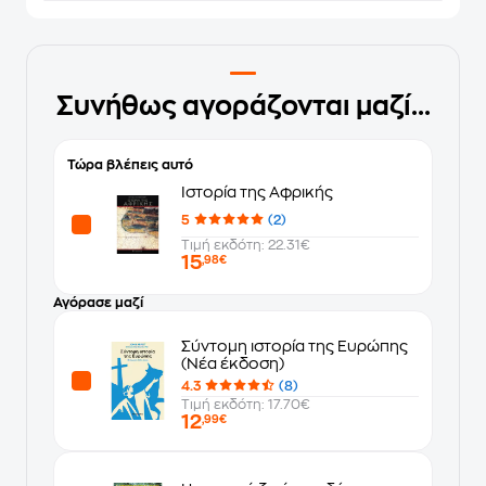
Συνήθως αγοράζονται μαζί...
Τώρα βλέπεις αυτό
Ιστορία της Αφρικής
5
(2)
Τιμή εκδότη: 22.31€
15
,98€
Αγόρασε μαζί
Σύντομη ιστορία της Ευρώπης
(Νέα έκδοση)
4.3
(8)
Τιμή εκδότη: 17.70€
12
,99€