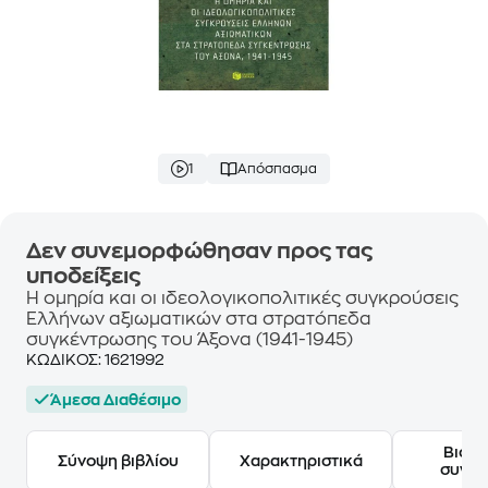
1
Απόσπασμα
Δεν συνεμορφώθησαν προς τας
υποδείξεις
Η ομηρία και οι ιδεολογικοπολιτικές συγκρούσεις
Ελλήνων αξιωματικών στα στρατόπεδα
συγκέντρωσης του Άξονα (1941-1945)
ΚΩΔΙΚΟΣ:
1621992
Άμεσα Διαθέσιμο
Βιογ
Σύνοψη βιβλίου
Χαρακτηριστικά
συγγ