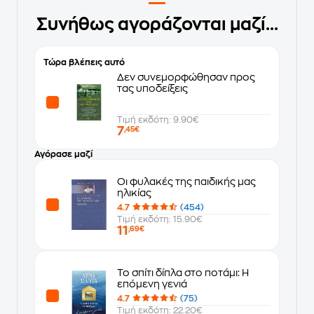
Συνήθως αγοράζονται μαζί...
Τώρα βλέπεις αυτό
Δεν συνεμορφώθησαν προς
τας υποδείξεις
Τιμή εκδότη: 9.90€
7
,45€
Αγόρασε μαζί
Οι φυλακές της παιδικής μας
ηλικίας
4.7
(454)
Τιμή εκδότη: 15.90€
11
,69€
Το σπίτι δίπλα στο ποτάμι: Η
επόμενη γενιά
4.7
(75)
Τιμή εκδότη: 22.20€