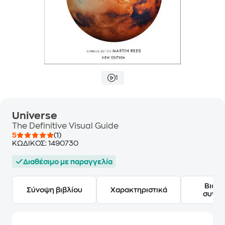
1
Universe
The Definitive Visual Guide
5
(1)
ΚΩΔΙΚΟΣ:
1490730
Διαθέσιμο με παραγγελία
Βιογ
Σύνοψη βιβλίου
Χαρακτηριστικά
συγγ