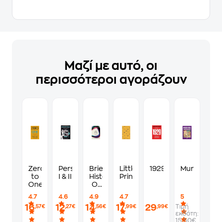
Μαζί με αυτό, οι
περισσότεροι αγοράζουν
Zero
Persepolis
Brief
Little
1929
Murdoku
to
I & II
History
Prince
One
Of
Time
4.7
4.6
4.9
4.7
5
16
12
14
17
29
Τιμή
,57€
,27€
,56€
,99€
,99€
εκδότη:
15.50€