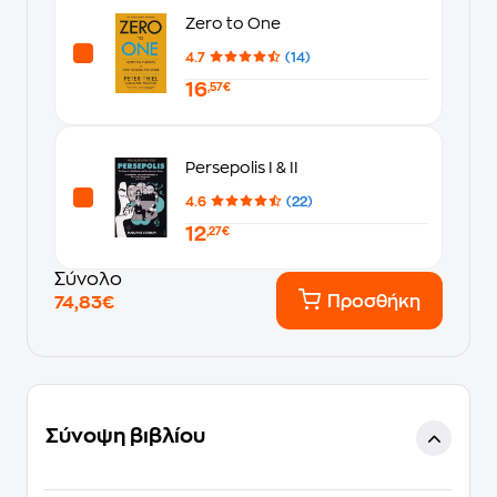
Zero to One
4.7
(14)
16
,57€
Persepolis I & II
4.6
(22)
12
,27€
Σύνολο
Προσθήκη
74,83€
Σύνοψη βιβλίου