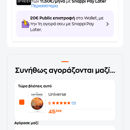
των
11,50€/μήνα
με
Snappi Pay Later
Περισσότερα
20€ Public επιστροφή
στο Wallet, με
την 1η αγορά σου με Snappi Pay
Later.
Συνήθως αγοράζονται μαζί...
Τώρα βλέπεις αυτό
Universe
5
(1)
45
,99€
Αγόρασε μαζί