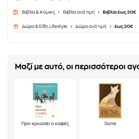
Βιβλία & Κόμικς
Βιβλία ανά τιμή
Βιβλία έως 20€
Δώρα & Είδη Lifestyle
Δώρα ανά τιμή
έως 20€
Μαζί με αυτό, οι περισσότεροι α
Πριν κρυώσει ο καφές
Dune