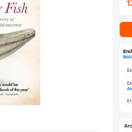
1
Επι
Βάλ
Σ
Σε
Δι
Σ
Άτο