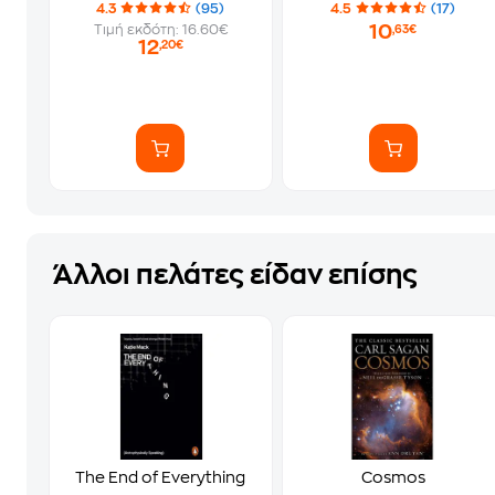
4.3
(95)
4.5
(17)
10
Τιμή εκδότη: 16.60€
,63€
12
,20€
Άλλοι πελάτες είδαν επίσης
The End of Everything
Cosmos