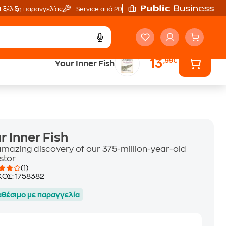
Εξέλιξη παραγγελίας
Service από 20'
13
,99€
Your Inner Fish
ά
Έλα στον κόσμο
των ηχητικών βιβλίων
r Inner Fish
amazing discovery of our 375-million-year-old
stor
(1)
ΚΟΣ:
1758382
αθέσιμο με παραγγελία