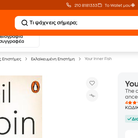
210 8181333
Το Wallet μου
Βιογραφία
20 € Public επιστροφή
Δωρεάν Μεταφορικ
συγγραφέα
με Snappi
με Public+ Delivery
Your Inner Fish
ς Επιστήμες
Εκλαϊκευμένη Επιστήμη
You
The 
ance
4
ΚΩΔΙ
Δι