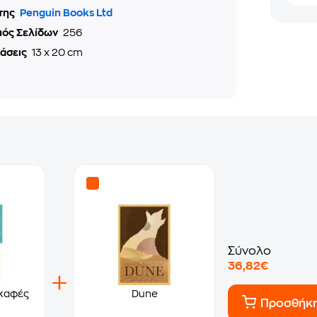
της
Penguin Books Ltd
μός Σελίδων
256
τάσεις
13 x 20 cm
Σύνολο
36,82€
 καφές
Dune
Προσθήκ