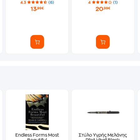
4.3
(6)
4
(1)
13
20
,99€
,99€
Endless Forms Most
Στύλο Υγρής Μελάνης