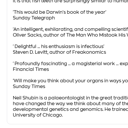
it is that fish teeth are surprisingly similar to huma
'This would be Darwin's book of the year'
Sunday Telegraph
'An intelligent, exhilarating, and compelling scienti
Oliver Sacks, author of
The Man Who Mistook His W
'Delightful ... his enthusiasm is infectious'
Steven D. Levitt, author of
Freakonomics
'Profoundly fascinating ... a magisterial work ... 
Financial Times
'Will make you think about your organs in ways y
Sunday Times
Neil Shubin
is a palaeontologist in the great trad
have changed the way we think about many of the 
developmental genetics and genomics. He trained
University of Chicago.