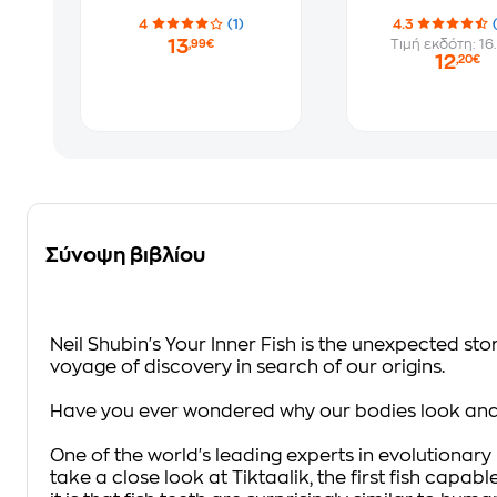
4
(1)
4.3
13
Τιμή εκδότη: 16
,99€
12
,20€
Σύνοψη βιβλίου
Neil Shubin's
Your Inner Fish
is the unexpected sto
voyage of discovery in search of our origins.
Have you ever wondered why our bodies look and 
One of the world's leading experts in evolutionary 
take a close look at Tiktaalik, the first fish capa