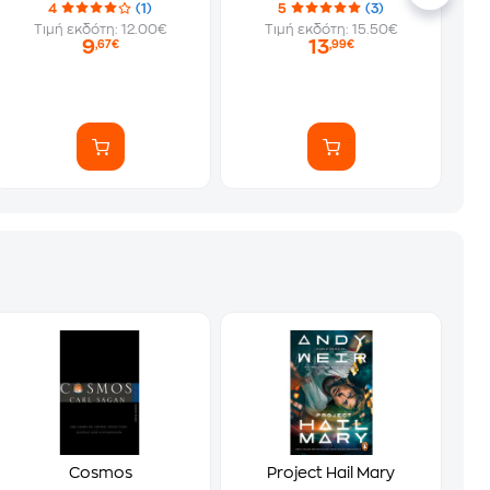
4
(1)
5
(3)
Τιμή εκδότη: 12.00€
Τιμή εκδότη: 15.50€
9
13
,67€
,99€
Cosmos
Project Hail Mary