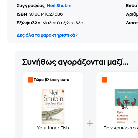
Συγγραφέας
Neil Shubin
Εκδό
ISBN
9780141027586
Αριθ
Εξώφυλλο
Μαλακό εξώφυλλο
Διασ
Δες όλα τα χαρακτηριστικά
Συνήθως αγοράζονται μαζί...
Τώρα βλέπεις αυτό
Your Inner Fish
Πριν κρυώσει ο