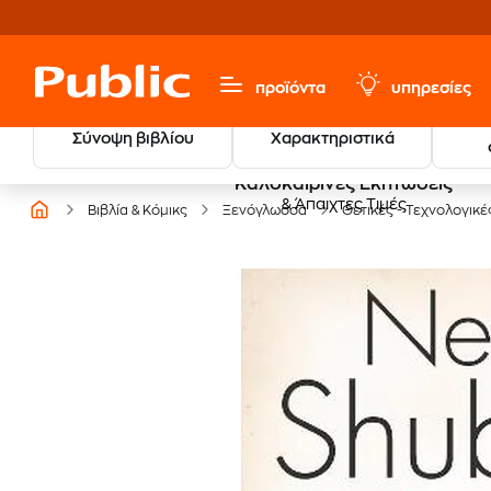
προϊόντα
υπηρεσίες
Σύνοψη βιβλίου
Χαρακτηριστικά
Καλοκαιρινές Εκπτώσεις
& Άπαιχτες Τιμές
Βιβλία & Κόμικς
Ξενόγλωσσα
Θετικές - Τεχνολογικέ