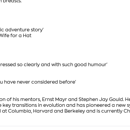
n breasts.
fic adventure story'
ife for a Hat
expressed so clearly and with such good humour'
ou have never considered before'
ition of his mentors, Ernst Mayr and Stephen Jay Gould. H
key transitions in evolution and has pioneered a new s
 at Columbia, Harvard and Berkeley and is currently C