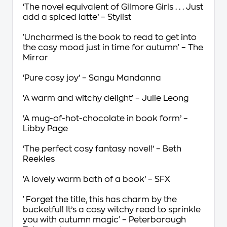
‘The novel equivalent of
Gilmore Girls
. . . Just
add a spiced latte’ –
Stylist
'
Uncharmed
is
the
book to read to get into
the cosy mood just in time for autumn' –
The
Mirror
‘Pure cosy joy’ –
Sangu Mandanna
‘A warm and witchy delight’ –
Julie Leong
‘A mug-of-hot-chocolate in book form’ –
Libby Page
‘The perfect cosy fantasy novel!’ –
Beth
Reekles
‘A lovely warm bath of a book’ –
SFX
'Forget the title, this has charm by the
bucketful! It’s a cosy witchy read to sprinkle
you with autumn magic' –
Peterborough