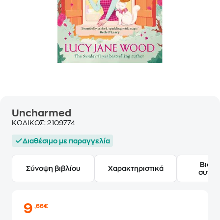
Uncharmed
ΚΩΔΙΚΟΣ:
2109774
Διαθέσιμο με παραγγελία
Βιογ
Σύνοψη βιβλίου
Χαρακτηριστικά
συγγ
9
,66€