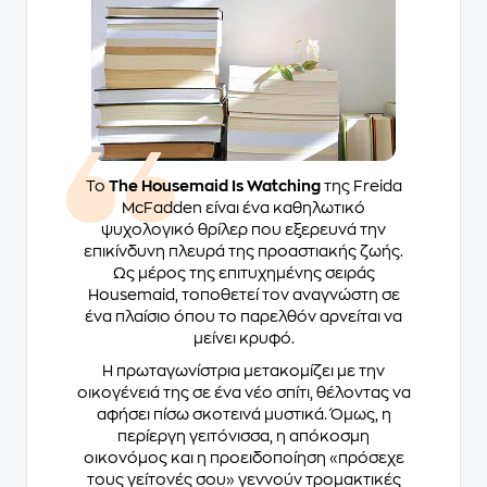
Το
The Housemaid Is Watching
της Freida
McFadden είναι ένα καθηλωτικό
ψυχολογικό θρίλερ που εξερευνά την
επικίνδυνη πλευρά της προαστιακής ζωής.
Ως μέρος της επιτυχημένης σειράς
Housemaid
, τοποθετεί τον αναγνώστη σε
ένα πλαίσιο όπου το παρελθόν αρνείται να
μείνει κρυφό.
Η πρωταγωνίστρια μετακομίζει με την
οικογένειά της σε ένα νέο σπίτι, θέλοντας να
αφήσει πίσω σκοτεινά μυστικά. Όμως, η
περίεργη γειτόνισσα, η απόκοσμη
οικονόμος και η προειδοποίηση «πρόσεχε
τους γείτονές σου» γεννούν τρομακτικές