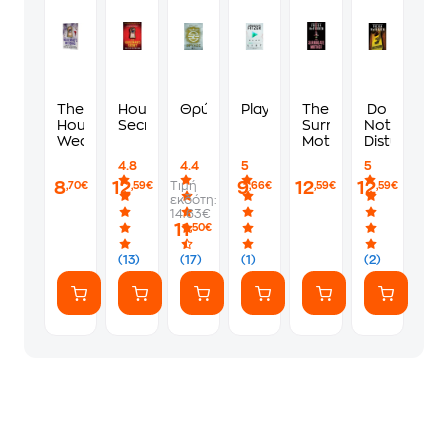
The
Housemaid's
Θρύλος
Playlist
The
Do
Housemaid's
Secret
Surrogate
Not
Wedding
Mother
Disturb
4.8
4.4
5
5
8
12
9
12
12
Τιμή
,70€
,59€
,66€
,59€
,59€
εκδότη:
14.63€
11
,50€
(13)
(17)
(1)
(2)