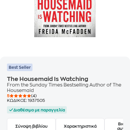
Best Seller
The Housemaid Is Watching
From the Sunday Times Bestselling Author of The
Housemaid
5
(4)
ΚΩΔΙΚΟΣ:
1937505
Διαθέσιμο με παραγγελία
Βιογ
Σύνοψη βιβλίου
Χαρακτηριστικά
συγγ