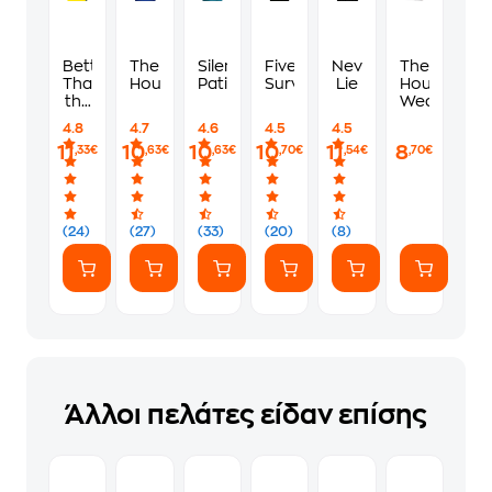
Better
The
Silent
Five
Never
The
Than
Housemaid
Patient
Survive
Lie
Housemaid'
the
Wedding
Movies
4.8
4.7
4.6
4.5
4.5
11
10
10
10
11
8
,33€
,63€
,63€
,70€
,54€
,70€
(24)
(27)
(33)
(20)
(8)
Άλλοι πελάτες είδαν επίσης