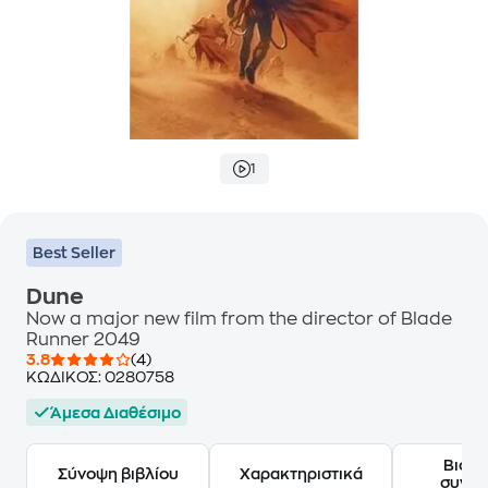
1
Best Seller
Dune
Now a major new film from the director of Blade
Runner 2049
3.8
(4)
ΚΩΔΙΚΟΣ:
0280758
Άμεσα Διαθέσιμο
Βιογ
Σύνοψη βιβλίου
Χαρακτηριστικά
συγγ