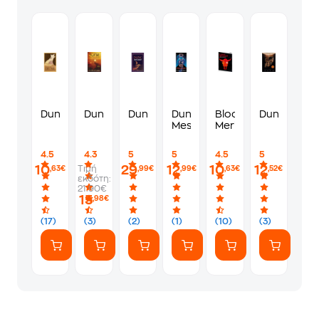
Dune
Dune
Dune
Dune
Blood
Dune
Messiah
Meridian
4.5
4.3
5
5
4.5
5
10
29
12
10
12
Τιμή
,63€
,99€
,99€
,63€
,52€
εκδότη:
21.90€
15
,98€
(17)
(3)
(2)
(1)
(10)
(3)