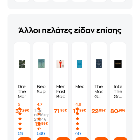
Άλλοι πελάτες είδαν επίσης
Dressing
Becoming
Men's
Meditations
The
Interiors,
the
Supernatural
Fashion
Modern
The
Man
Book
Gentleman's
Greatest
Handbook
Rooms
5
4.7
4.8
of
37
71
17
22
80
Τιμή
,99€
,98€
,99€
,99€
,99€
the
εκδότη:
Century
21.94€
(Black
13
,99€
Edition)
(2)
(48)
(4)