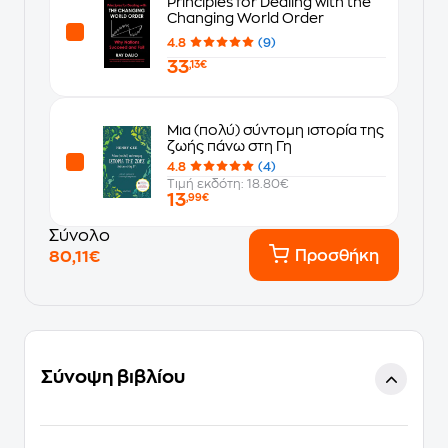
Principles for Dealing with the
Changing World Order
4.8
(9)
33
,13€
Μια (πολύ) σύντομη ιστορία της
ζωής πάνω στη Γη
4.8
(4)
Τιμή εκδότη: 18.80€
13
,99€
Σύνολο
Προσθήκη
80,11€
Σύνοψη βιβλίου