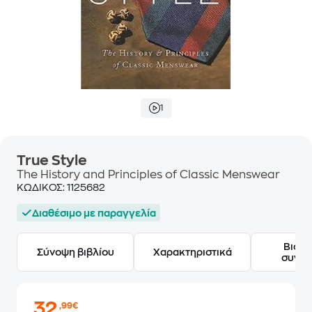
1
True Style
The History and Principles of Classic Menswear
ΚΩΔΙΚΟΣ:
1125682
Διαθέσιμο με παραγγελία
Βιογ
Σύνοψη βιβλίου
Χαρακτηριστικά
συγγ
32
,99€