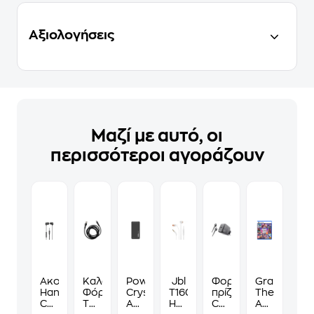
Αξιολογήσεις
Μαζί με αυτό, οι
περισσότεροι αγοράζουν
Ακουστικά
Καλώδιο
Powerbank
Jbl
Φορτιστής
Grand
Handsfree
Φόρτισης
Crystal
T160
πρίζας
Theft
Cellular
Tune
Audio
Handsfree
Cellular
Auto