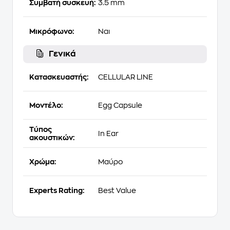
Συμβατή συσκευή:
3.5 mm
Μικρόφωνο:
Ναι
Γενικά
Κατασκευαστής:
CELLULAR LINE
Μοντέλο:
Egg Capsule
Τύπος
In Ear
ακουστικών:
Χρώμα:
Μαύρο
Experts Rating:
Best Value