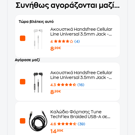
Συνήθως αγοράζονται μαζί...
Τώρα βλέπεις αυτό
Ακουστικά Handsfree Cellular
Line Universal 3.5mm Jack -
Λευκό
4
(4)
8
,99€
Αγόρασε μαζί
Ακουστικά Handsfree Cellular
Line Universal 3.5mm Jack -
Μαύρο
4.3
(16)
8
,99€
Καλώδιο Φόρτισης Tune
TechFlex Braided USB-A σε
USB-C 18W 1.5m - Black
4.6
(39)
14
,99€