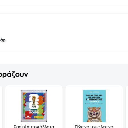
υάρ
γοράζουν
Panini Αυτοκόλλητα
Πώς να τους λες να