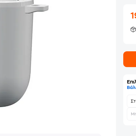
Επι
Βάλ
Σ
Μη