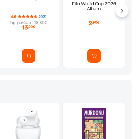
Fifa World Cup 2026
Album
4.6
(92)
2
Τιμή εκδότη: 18.80€
,90€
13
,99€