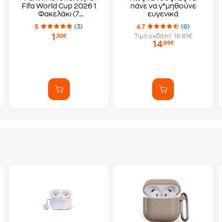
Fifa World Cup 2026 1
πάνε να γ*μηθούνε
Φακελάκι (7
ευγενικά
Αυτοκόλλητα)
5
(3)
4.7
(6)
1
Τιμή εκδότη: 16.61€
,30€
14
,99€