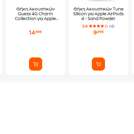
Θήκη Ακουστικών
Θήκη Ακουστικών Tune
Guess 4G Charm
Silicon για Apple AirPods
Collection για Apple
4 - Sand Powder
AirPods Pro 2 - Purple
3.8
(4)
14
9
,99€
,99€