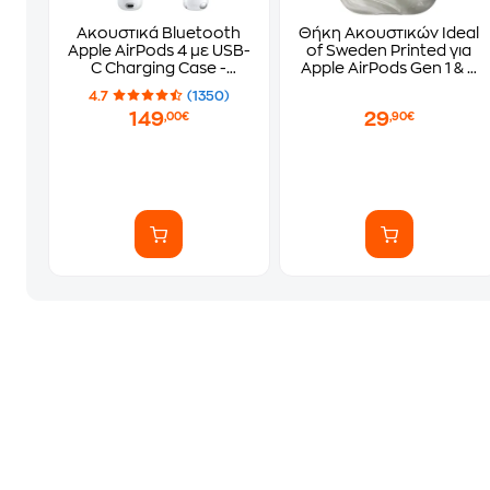
Ακουστικά Bluetooth
Θήκη Ακουστικών Ideal
Apple AirPods 4 με USB-
of Sweden Printed για
C Charging Case -
Apple AirPods Gen 1 & 2
White
- Luminous Pearl
4.7
(1350)
149
29
,00€
,90€