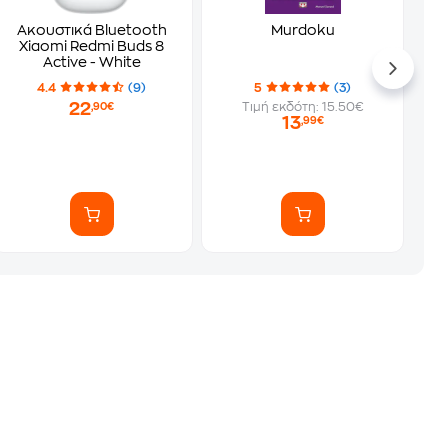
Ακουστικά Bluetooth
Murdoku
Xiaomi Redmi Buds 8
Active - White
4.4
(9)
5
(3)
22
Τιμή εκδότη: 15.50€
,90€
13
,99€