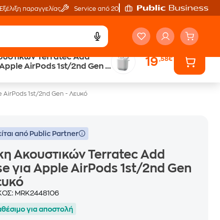
Εξέλιξη παραγγελίας
Service από 20'
υστικών Terratec Add
19
,58€
Trade & Save
Apple AirPods 1st/2nd Gen -
επιστροφή κινητού
 AirPods 1st/2nd Gen - Λευκό
ίται από Public Partner
η Ακουστικών Terratec Add
e για Apple AirPods 1st/2nd Gen
ευκό
ΚΟΣ:
MRK2448106
αθέσιμο για αποστολή