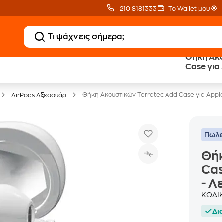
210 8181333
Το Wallet μου
Θήκη Ακο
Δώρο ΑΙ courses
Δωρεάν BoxNow
Case για 
αξίας 150€
για 1 χρόνο!
Λευκό
Θήκη Ακουστικών Terratec Add Case για Apple
AirPods Αξεσουάρ
Πωλε
Θήκ
Cas
- Λ
ΚΩΔΙ
Δι