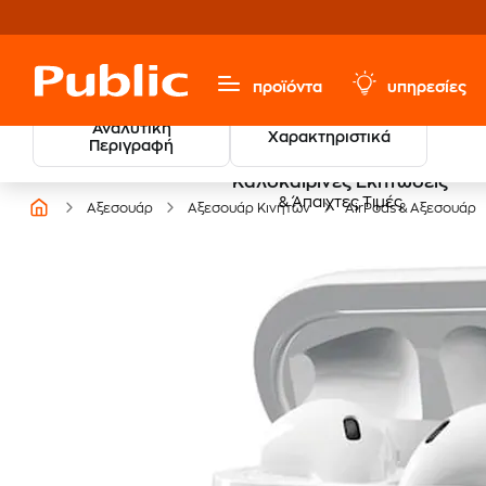
προϊόντα
υπηρεσίες
Αναλυτική
Χαρακτηριστικά
Περιγραφή
Καλοκαιρινές Εκπτώσεις
& Άπαιχτες Τιμές
Αξεσουάρ
Αξεσουάρ Κινητών
AirPods & Αξεσουάρ