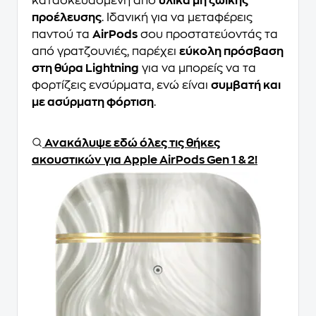
κατασκευασμένη από
υλικά μη ζωϊκής
προέλευσης
. Ιδανική για να μεταφέρεις
παντού τα
AirPods
σου προστατεύοντάς τα
από γρατζουνιές, παρέχει
εύκολη πρόσβαση
στη θύρα Lightning
για να μπορείς να τα
φορτίζεις ενσύρματα, ενώ είναι
συμβατή και
με ασύρματη φόρτιση
.
Ανακάλυψε εδώ όλες τις θήκες
ακουστικών για Apple AirPods Gen 1 & 2!