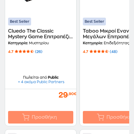
Best Seller
Best Seller
Cluedo The Classic
Taboo Μικροί Εναντί
Mystery Game Επιτραπέζιο
Μεγάλων Επιτραπέζι
(Hasbro)
(Hasbro)
Κατηγορία:
Μυστηρίου
Κατηγορία:
Επιδεξιότητας
4.7
(26)
4.7
(48)
Πωλείται από
Public
+ 4 ακόμα Public Partners
29
,90€
Προσθήκη
Προσθήκη