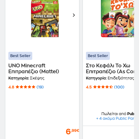
Best Seller
Best Seller
UNO Minecraft
Στο Κεφάλι Το Χω
Επιτραπέζιο (Mattel)
Επιτραπέζιο (As Com
Κατηγορία:
Σκέψης
Κατηγορία:
Επιδεξιότητας
4.8
(19)
4.5
(100)
Πωλείται από
Public
+ 4 ακόμα Public Partn
6
,99€