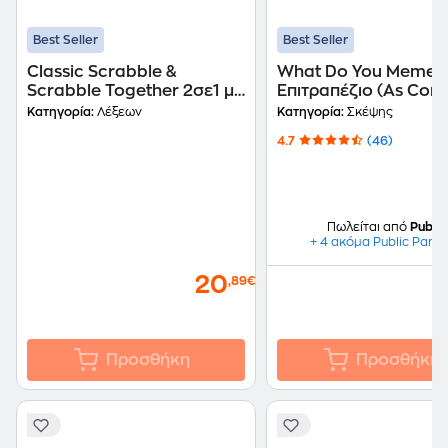
Best Seller
Best Seller
Classic Scrabble &
What Do You Meme?
Scrabble Together 2σε1 με
Επιτραπέζιο (As Com
Ξύλινα Γράμματα
Κατηγορία:
Λέξεων
Κατηγορία:
Σκέψης
Επιτραπέζιο (Mattel)
4.7
(46)
Πωλείται από
Public
+ 4 ακόμα Public Partn
20
,89€
Προσθήκη
Προσθήκη