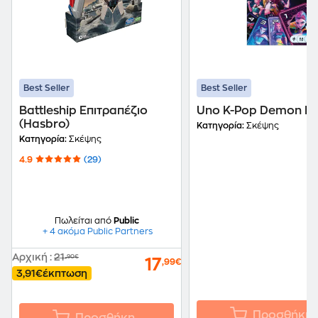
Best Seller
Best Seller
Battleshi̇p Επιτραπέζιο
Uno K-Pop Demon Hu
(Hasbro)
Κατηγορία:
Σκέψης
Κατηγορία:
Σκέψης
4.9
(29)
Πωλείται από
Public
+ 4 ακόμα Public Partners
Αρχική
:
21
,90€
17
,99€
3,91€
έκπτωση
Προσθήκη