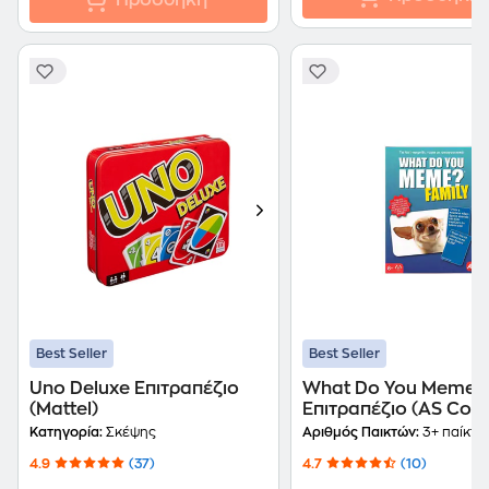
Προσθήκη
Best Seller
Best Seller
Uno Deluxe Επιτραπέζιο
What Do You Meme?
(Mattel)
Επιτραπέζιο (AS Co
Κατηγορία:
Σκέψης
Αριθμός Παικτών:
3+ παίκτε
4.9
(37)
4.7
(10)