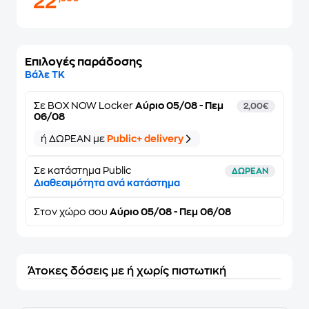
22
Επιλογές παράδοσης
Βάλε ΤΚ
Σε
BOX NOW Locker
Αύριο 05/08 - Πεμ
2,00€
06/08
ή ΔΩΡΕΑΝ με
Public+ delivery
Σε κατάστημα Public
ΔΩΡΕΑΝ
Διαθεσιμότητα ανά κατάστημα
Στον
χώρο σου
Αύριο 05/08 - Πεμ 06/08
Άτοκες δόσεις με ή χωρίς πιστωτική