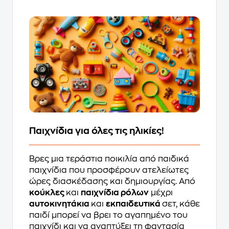
Παιχνίδια για όλες τις ηλικίες!
Βρες μια τεράστια ποικιλία από παιδικά
παιχνίδια που προσφέρουν ατελείωτες
ώρες διασκέδασης και δημιουργίας. Από
κούκλες
και
παιχνίδια ρόλων
μέχρι
αυτοκινητάκια
και
εκπαιδευτικά
σετ, κάθε
παιδί μπορεί να βρει το αγαπημένο του
παιχνίδι και να αναπτύξει τη φαντασία