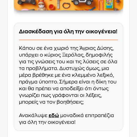
Διασκέδαση για όλη την οικογένεια!
Κάπου σε ένα χωριό της Άγριας Δύσης,
υπάρχει ο κύριος Ξερόλας, δημοφιλής
για τις γνώσεις του και τις λύσεις σε όλα
τα προβλήματα. Δυστυχώς όμως, μια
μέρα βρέθηκε με ένα κλεμμένο λεξικό,
πράγμα ύποπτο. Σήμερα είναι η δίκη του
και θα πρέπει να αποδείξει ότι όντως
γνωρίζει πως γράφονται οι λέξεις,
μπορείς να τον βοηθήσεις;
Ανακάλυψε
εδώ
μοναδικά επιτραπέζια
για όλη την οικογένεια!