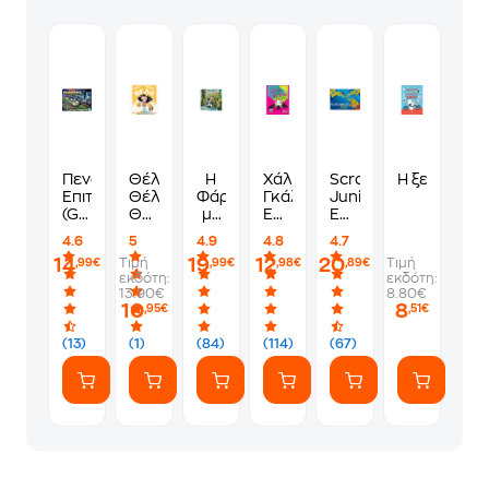
Πεναλτάκια
Θέλω,
Η
Χάλι
Scrabble
Η ξεκαρδιστ
Επιτραπέζιο
Θέλω,
Φάρμα
Γκάλι
Junior
(Giochi
Θέλω
με
Επιτραπέζιο
Επιτραπέζιο
Preziosi)
να
τα
(Κάισσα)
(Mattel)
4.6
5
4.9
4.8
4.7
κερδίζω
Ζώα
14
19
12
20
Τιμή
Τιμή
,99€
,99€
,98€
,89€
Επιτραπέζιο
εκδότη:
εκδότη:
(Κάισσα)
13.90€
8.80€
10
8
,95€
,51€
(13)
(1)
(84)
(114)
(67)