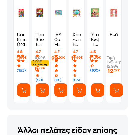
Uno
Uno
AS
Κρυμμένα
Στο
Εκδρομή στ
Επιτραπέζιο
Show
Company
Αντικείμενα
Κεφάλι
(Mattel)
Em
Μαθαίνω
Επιτραπέζιο
Το
No
Και
(As
Χω
4.8
4.7
4.7
4.7
4.5
Mercy
Δημιουργώ
Company)
Επιτραπέζιο
5
29
11
11
6.99€
Τιμή
,99€
,90€
,99€
,99€
Επιτραπέζιο
Pen
(As
1.00€
εκδότη:
(Mattel)
Studio
Company)
έκπτωση
12.99€
5
,99€
12
(152)
(100)
,27€
(98)
(62)
(53)
Άλλοι πελάτες είδαν επίσης