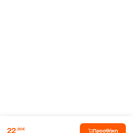
22
,90€
Προσθήκη