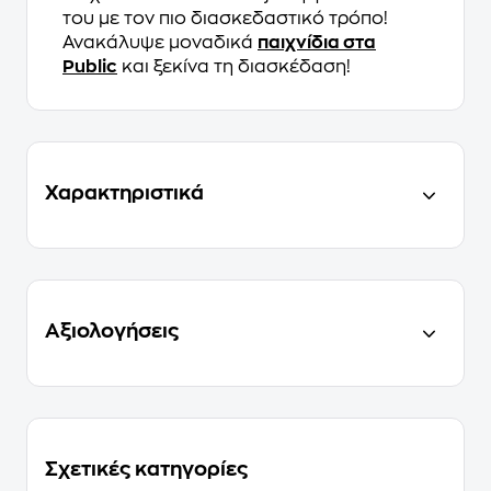
του με τον πιο διασκεδαστικό τρόπο!
Ανακάλυψε μοναδικά
παιχνίδια στα
Public
και ξεκίνα τη διασκέδαση!
Χαρακτηριστικά
Αξιολογήσεις
Σχετικές κατηγορίες