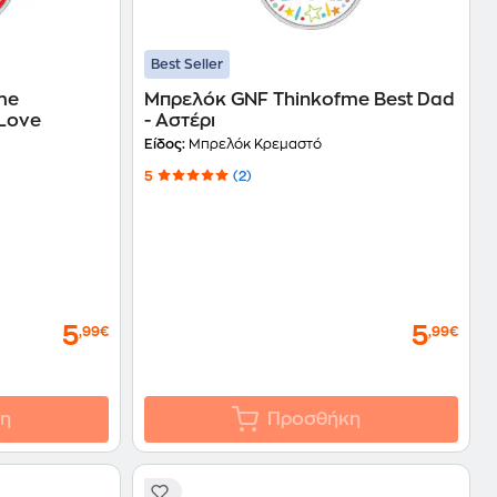
Best Seller
me
Μπρελόκ GNF Thinkofme Best Dad
 Love
- Αστέρι
Είδος:
Μπρελόκ Κρεμαστό
5
(2)
5
5
,99€
,99€
η
Προσθήκη