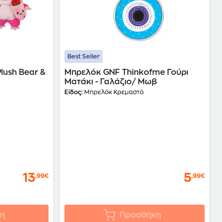
Best Seller
ush Bear &
Μπρελόκ GNF Thinkofme Γούρι
Ματάκι - Γαλάζιο/ Μωβ
Είδος:
Μπρελόκ Κρεμαστό
13
5
,99€
,99€
η
Προσθήκη