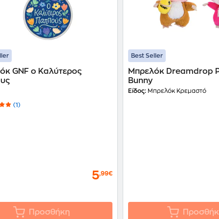
ller
Best Seller
όκ GNF ο Καλύτερος
Μπρελόκ Dreamdrop Pl
υς
Bunny
Είδος:
Μπρελόκ Κρεμαστό
(1)
5
,99€
Προσθήκη
Προσθήκ