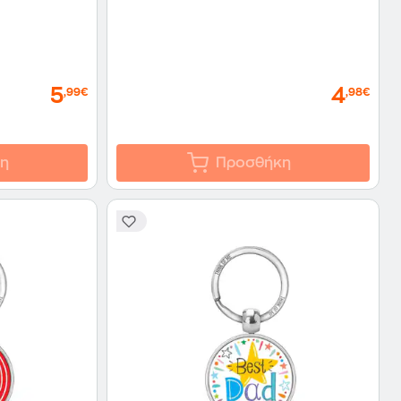
5
4
,99€
,98€
η
Προσθήκη