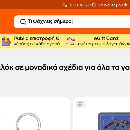
210 8181333
Το Wallet μου
Public επιστροφή €
eGift Card
κέρδος σε κάθε αγορά
αμέτρητες επιλογές δώρ
όκ σε μοναδικά σχέδια για όλα τα γο