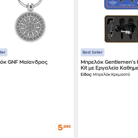
ller
Best Seller
όκ GNF Μαίανδρος
Μπρελόκ Gentlemen's
Kit με Εργαλεία Καθημ
Χρήσης
Είδος:
Μπρελόκ Κρεμαστό
5
,99€