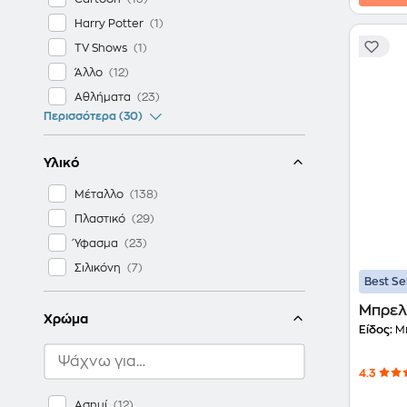
Harry Potter
TV Shows
Άλλο
Αθλήματα
Περισσότερα (30)
Υλικό
Μέταλλο
Πλαστικό
Ύφασμα
Σιλικόνη
Best Se
Μπρελό
Χρώμα
Είδος:
Μπ
4.3
Ασημί