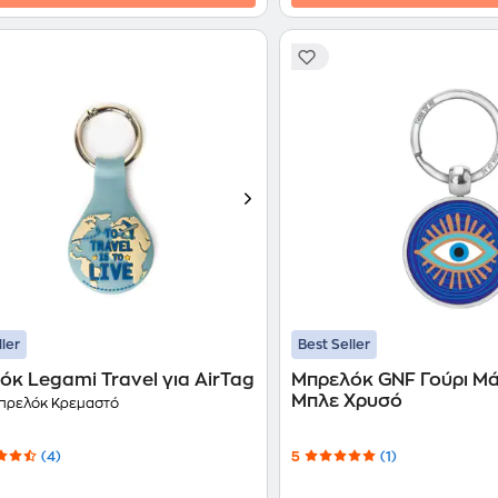
ller
Best Seller
κ Legami Travel για AirTag
Μπρελόκ GNF Γούρι Μά
Μπλε Χρυσό
ρελόκ Κρεμαστό
(4)
5
(1)