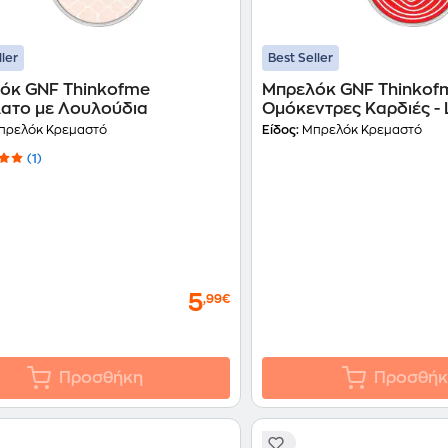
ller
Best Seller
όκ GNF Thinkofme
Μπρελόκ GNF Thinkof
ατο με Λουλούδια
Ομόκεντρες Καρδιές -
ρελόκ Κρεμαστό
Είδος:
Μπρελόκ Κρεμαστό
(1)
5
,99€
Προσθήκη
Προσθήκ