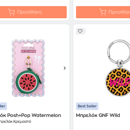
Προσθήκη
Προσθήκ
ller
Best Seller
όκ Posh+Pop Watermelon
Μπρελόκ GNF Wild
ρελόκ Κρεμαστό