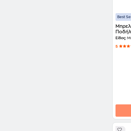
Best Se
Μπρελ
Ποδήλ
Είδος:
Μπ
5