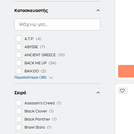
Κατασκευαστής
A.T.P.
ABYSSE
ANCIENT GREECE
BACK ME UP
BAN.DO
Περισσότερα (39)
Σειρά
Assassin's Creed
Black Clover
Black Panther
Brawl Stars