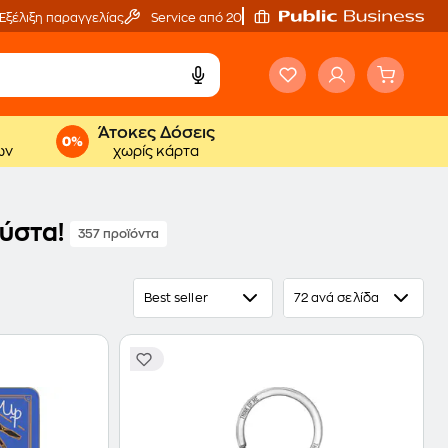
Εξέλιξη παραγγελίας
Service από 20'
Άτοκες Δόσεις
ων
χωρίς κάρτα
ύστα!
357 προϊόντα
Best seller
72 ανά σελίδα