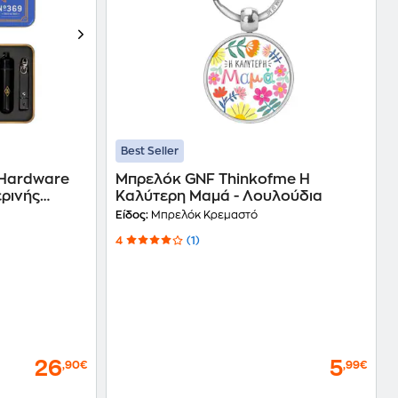
Best Seller
 Hardware
Μπρελόκ GNF Thinkofme Η
ερινής
Καλύτερη Μαμά - Λουλούδια
Είδος:
Μπρελόκ Κρεμαστό
4
(1)
26
5
,90€
,99€