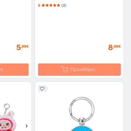
5
(2)
5
8
,99€
,99€
η
Προσθήκη