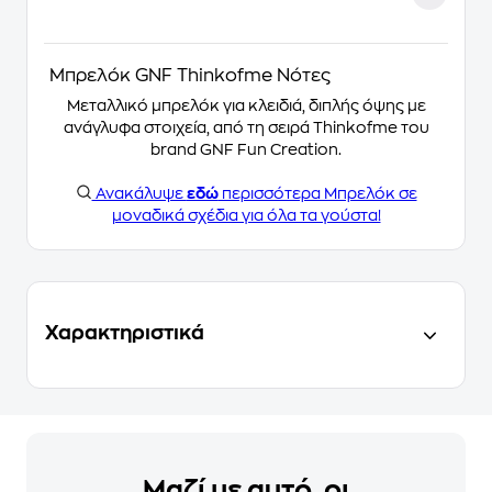
Μπρελόκ GNF Thinkofme Νότες
Μεταλλικό μπρελόκ για κλειδιά, διπλής όψης με
ανάγλυφα στοιχεία, από τη σειρά Thinkofme του
brand GNF Fun Creation.
Ανακάλυψε
εδώ
περισσότερα Μπρελόκ σε
μοναδικά σχέδια για όλα τα γούστα!
Χαρακτηριστικά
Μαζί με αυτό, οι