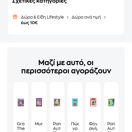
Σχετικές κατηγορίες
Δώρα & Είδη Lifestyle
Δώρα ανά τιμή
έως 10€
Μαζί με αυτό, οι
περισσότεροι αγοράζουν
Grand
Murdoku
Panini
Πώς
Φονικά
Panini
Theft
Αυτοκόλλητα
να
αινίγματα
Αυτοκόλλη