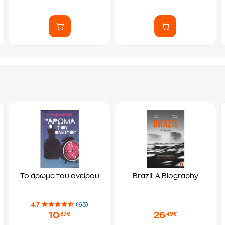
Το άρωμα του ονείρου
Brazil: A Biography
4.7
(63)
10
26
,87€
,49€