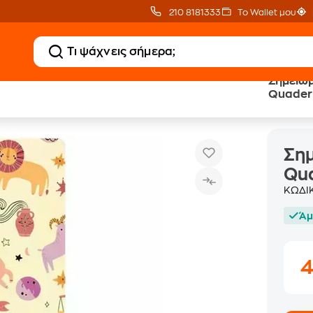
210 8181333
Το Wallet μου
Σημειωμ
Quader
ιο Legami Ριγέ Quaderno Large Zodiac
Σημ
Qua
ΚΩΔΙ
Άμ