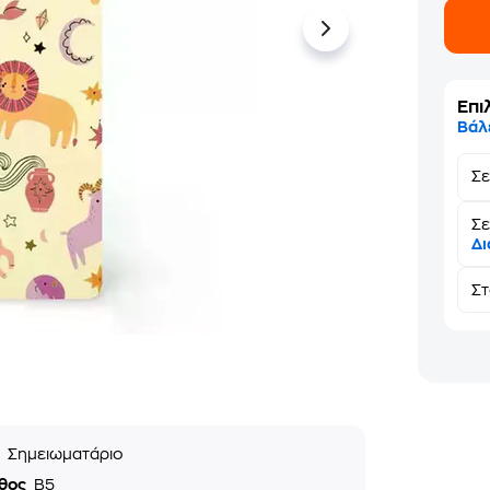
Επι
Βάλ
Σ
Σε
Δι
Σ
ς
Σημειωματάριο
θος
B5