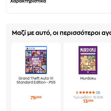
Χαρακτηριστικά
Μαζί με αυτό, οι περισσότεροι α
Grand Theft Auto VI
Murdoku
Standard Edition - PS5
5
(3)
79
Τιμή εκδότη: 15.50€
,89€
13
,99€