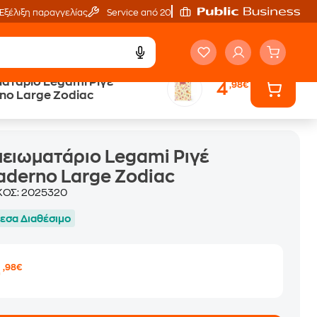
Εξέλιξη παραγγελίας
Service από 20'
ατάριο Legami Ριγέ
4
,98€
no Large Zodiac
ειωματάριο Legami Ριγέ
derno Large Zodiac
ΚΟΣ:
2025320
εσα Διαθέσιμο
4
,98€