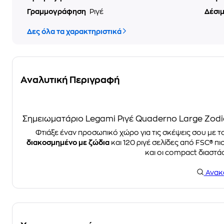
Γραμμογράφηση
Ριγέ
Δέσι
Δες όλα τα χαρακτηριστικά
Αναλυτική Περιγραφή
Σημειωματάριο Legami Ριγέ Quaderno Large Zod
Φτιάξε έναν προσωπικό χώρο για τις σκέψεις σου με τ
διακοσμημένο με ζώδια
και 120 ριγέ σελίδες από FSC® π
και οι compact διαστάσ
Ανακ