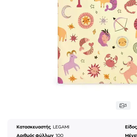
3
Κατασκευαστής
LEGAMI
Είδο
Αριθμός φύλλων
100
Μέγε