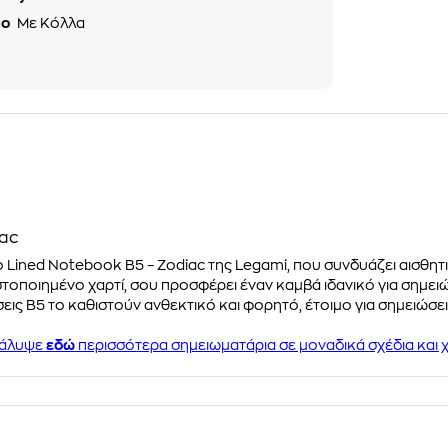
μο
Με Κόλλα
iac
ο Lined Notebook B5 – Zodiac της Legami, που συνδυάζει αισθητι
ιστοποιημένο χαρτί, σου προσφέρει έναν καμβά ιδανικό για σημει
εις B5 το καθιστούν ανθεκτικό και φορητό, έτοιμο για σημειώσει
άλυψε
εδώ
περισσότερα σημειωματάρια σε μοναδικά σχέδια και