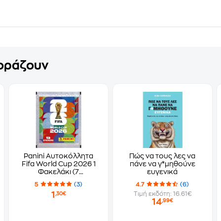
γοράζουν
Panini Αυτοκόλλητα
Πώς να τους λες να
Fifa World Cup 2026 1
πάνε να γ*μηθούνε
Φακελάκι (7
ευγενικά
Αυτοκόλλητα)
5
(3)
4.7
(6)
1
Τιμή εκδότη: 16.61€
,30€
14
,99€