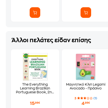
Άλλοι πελάτες είδαν επίσης
The Everything
Μαγνητικό Κλιπ Legami
Learning Brazilian
Avocado - Πράσινο
Portuguese Book, 2nd
Edition
3
(1)
15
4
,98€
,98€