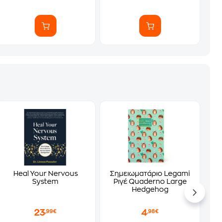
Heal Your Nervous
Σημειωματάριο Legami
System
Ριγέ Quaderno Large
Hedgehog
23
4
,99€
,98€