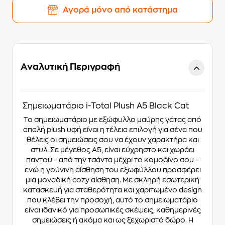
Αγορά μόνο από κατάστημα
Αναλυτική Περιγραφή
Σημειωματάριo i-Total Plush Α5 Black Cat
Το σημειωματάριo με εξώφυλλο μαύρης γάτας από
απαλή plush υφή είναι η τέλεια επιλογή για σένα που
θέλεις οι σημειώσεις σου να έχουν χαρακτήρα και
στυλ. Σε μέγεθος A5, είναι εύχρηστο και χωράει
παντού – από την τσάντα μέχρι το κομοδίνο σου –
ενώ η γούνινη αίσθηση του εξωφύλλου προσφέρει
μια μοναδική cozy αίσθηση. Με σκληρή εσωτερική
κατασκευή για σταθερότητα και χαριτωμένο design
που κλέβει την προσοχή, αυτό το σημειωματάριo
είναι ιδανικό για προσωπικές σκέψεις, καθημερινές
σημειώσεις ή ακόμα και ως ξεχωριστό δώρο. Η