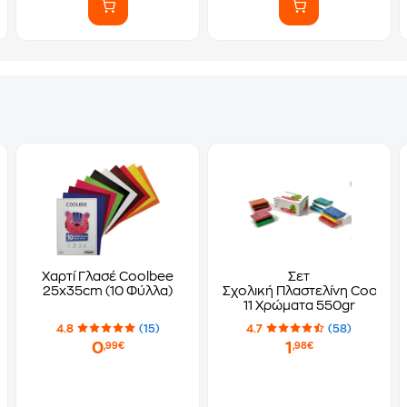
Χαρτί Γλασέ Coolbee
Σετ
25x35cm (10 Φύλλα)
Σχολική Πλαστελίνη Coolbee
11 Χρώματα 550gr
4.8
(15)
4.7
(58)
0
1
,99€
,98€