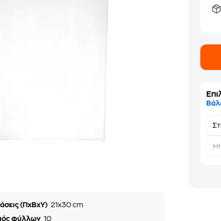
Επι
Βάλ
Σ
Μη
άσεις (ΠxΒxΥ)
21x30 cm
μός φύλλων
10