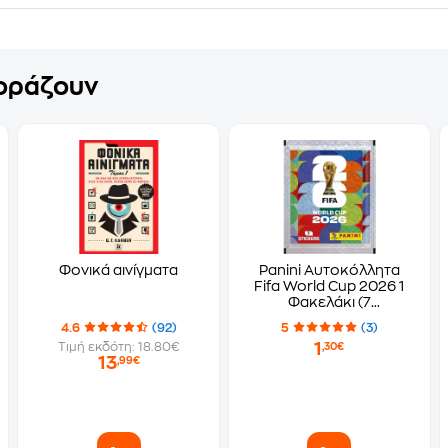
γοράζουν
Φονικά αινίγματα
Panini Αυτοκόλλητα
Fifa World Cup 2026 1
Φακελάκι (7
Αυτοκόλλητα)
4.6
(92)
5
(3)
1
Τιμή εκδότη: 18.80€
,30€
13
,99€