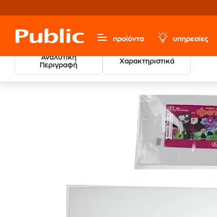
προϊόντα
υπηρεσίες
Αναλυτική
Χαρακτηριστικά
Περιγραφή
Χαρτικά & Γραφική Ύλη
Είδη Χειροτεχνίας
Μπλοκ - Χ