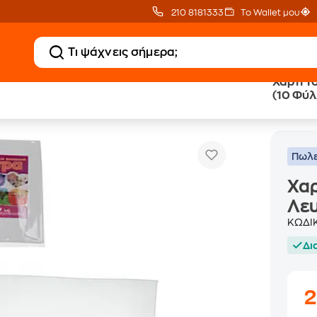
210 8181333
Το Wallet μου
Χαρτί Τ
(10 Φύλ
Χαρτί Τσόχας Anhui Tianhui Α4 Λευκό (10 Φύλλα)
αρτιά Χειροτεχνίας
Πωλε
Χαρ
Λευ
ΚΩΔΙ
Δι