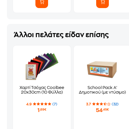
Άλλοι πελάτες είδαν επίσης
Χαρτί Τσόχας Coolbee
School Pack Α'
20x30cm (10 Φύλλα)
Δημοτικού (με ντύσιμο)
4.9
(7)
3.7
(32)
1
54
,69€
,45€