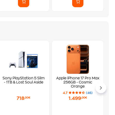
Sony PlayStation 5 Slim
Apple iPhone 17 Pro Max
- 1TB & Lost Soul Aside
256GB - Cosmic
Orange
4.7
(46)
718
1.499
,00€
,00€