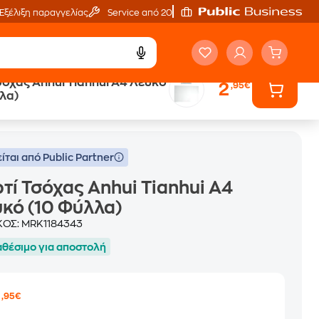
Εξέλιξη παραγγελίας
Service από 20'
σόχας Anhui Tianhui Α4 Λευκό
2
,95€
λα)
ίται από Public Partner
τί Τσόχας Anhui Tianhui Α4
κό (10 Φύλλα)
ΚΟΣ:
MRK1184343
αθέσιμο για αποστολή
2
,95€