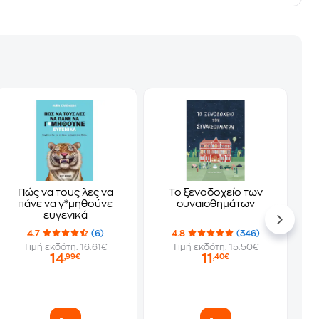
Πώς να τους λες να
Το ξενοδοχείο των
πάνε να γ*μηθούνε
συναισθημάτων
ευγενικά
4.7
(6)
4.8
(346)
Τιμή εκδότη: 16.61€
Τιμή εκδότη: 15.50€
14
11
,99€
,40€