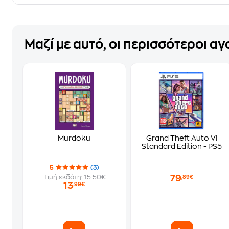
Μαζί με αυτό, οι περισσότεροι α
Murdoku
Grand Theft Auto VI
Standard Edition - PS5
5
(3)
79
Τιμή εκδότη: 15.50€
,89€
13
,99€