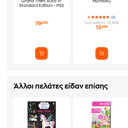
Grand Theft Auto VI
Murdoku
Standard Edition - PS5
5
(3)
79
Τιμή εκδότη: 15.50€
,89€
13
,99€
Άλλοι πελάτες είδαν επίσης