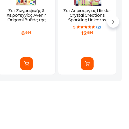
Σετ Ζωγραφικής &
Σετ Δημιουργίας Hinkler
Χειροτεχνίας Avenir
Crystal Creations
Origami Βυθός της
Sparkling Unicorns
Θάλασσας
5
(2)
6
12
,99€
,98€