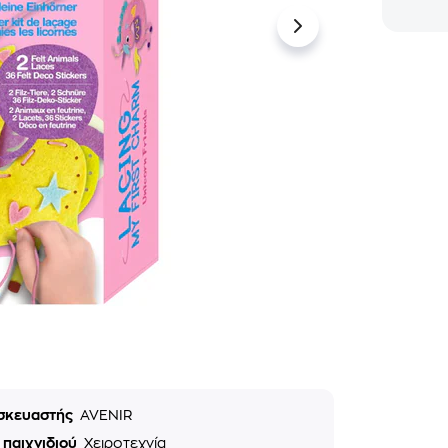
σκευαστής
AVENIR
 παιχνιδιού
Χειροτεχνία