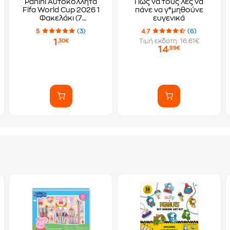
Panini Αυτοκόλλητα
Πώς να τους λες να
Fifa World Cup 2026 1
πάνε να γ*μηθούνε
Φακελάκι (7
ευγενικά
Αυτοκόλλητα)
5
(3)
4.7
(6)
1
Τιμή εκδότη: 16.61€
,30€
14
,99€