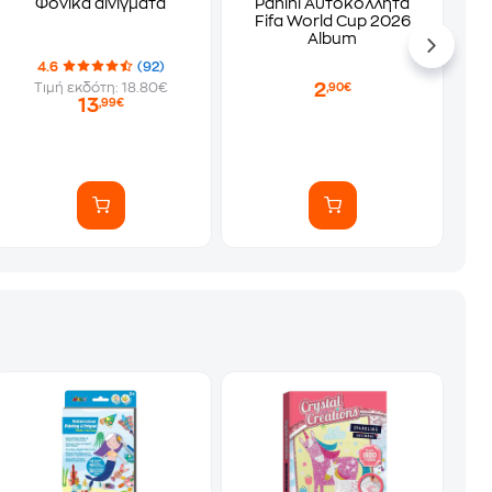
Φονικά αινίγματα
Panini Αυτοκόλλητα
Fifa World Cup 2026
Album
4.6
(92)
2
Τιμή εκδότη: 18.80€
,90€
13
,99€