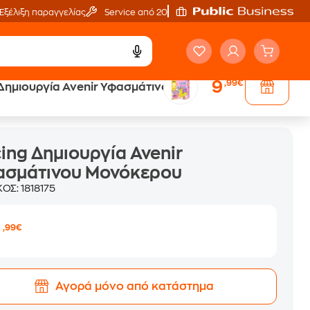
Εξέλιξη παραγγελίας
Service από 20'
9
,99€
Δημιουργία Avenir Υφασμάτινου Μονόκερου
ing Δημιουργία Avenir
ασμάτινου Μονόκερου
ΚΟΣ:
1818175
9
,99€
Αγορά μόνο από κατάστημα