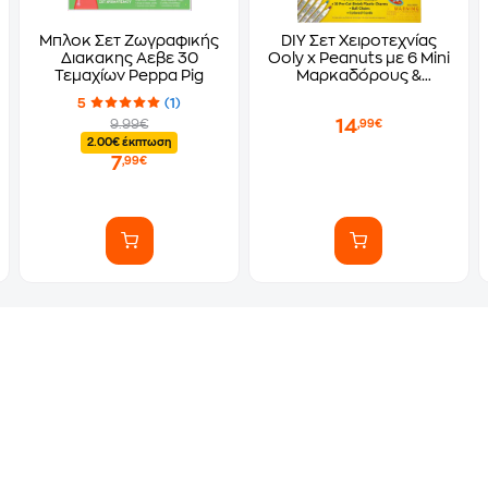
Μπλοκ Σετ Ζωγραφικής
DIY Σετ Χειροτεχνίας
Διακακης Αεβε 30
Ooly x Peanuts με 6 Mini
Τεμαχίων Peppa Pig
Μαρκαδόρους &
Αξεσουάρ (34 Τεμάχια)
5
(1)
14
9.99€
,99€
2.00€ έκπτωση
7
,99€