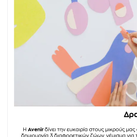
Δρα
Η
Avenir
δίνει την ευκαιρία στους μικρούς μα
δημιουργία 3 διαφορετικών ζώων, γέμισμα για τ