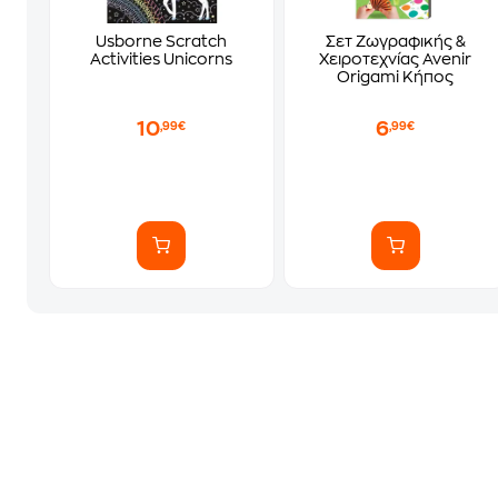
Usborne Scratch
Σετ Ζωγραφικής &
Activities Unicorns
Χειροτεχνίας Avenir
Origami Κήπος
10
6
,99€
,99€