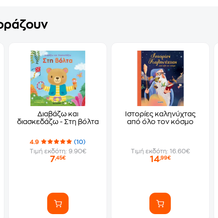
γοράζουν
Διαβάζω και
Ιστορίες καληνύχτας
διασκεδάζω - Στη βόλτα
από όλο τον κόσμο
4.9
(10)
Τιμή εκδότη: 9.90€
Τιμή εκδότη: 16.60€
7
14
,45€
,99€