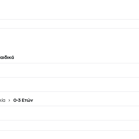
αιδικά
κία
0-3 Ετών