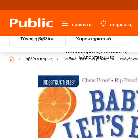
προϊόντα
υπηρεσίες
Σύνοψη βιβλίου
Χαρακτηριστικά
Καλοκαιρινές Εκπτώσεις
& Άπαιχτες Τιμές
Βιβλία & Κόμικς
Παιδικά - Νεανικά βιβλία
Ξενόγλωσ