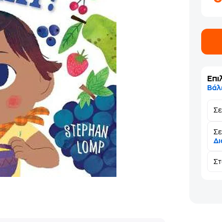
Επι
Βάλ
Σ
Σε
Δι
Σ