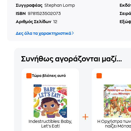
Συγγραφέας
Stephan Lomp
Εκδό
ISBN
9781523502073
Σειρά
Αριθμός Σελίδων
12
Εξώ
Δες όλα τα χαρακτηριστικά
Συνήθως αγοράζονται μαζί...
Τώρα βλέπεις αυτό
Indestructibles: Baby,
Η Ορχήστρα τω
Let's Eat!
παίζει Μότσ