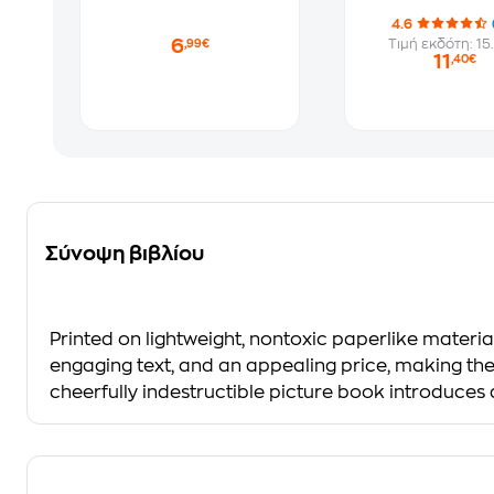
4.6
6
Τιμή εκδότη: 15
,99€
11
,40€
Σύνοψη βιβλίου
Printed on lightweight, nontoxic paperlike material
engaging text, and an appealing price, making the
cheerfully indestructible picture book introduces