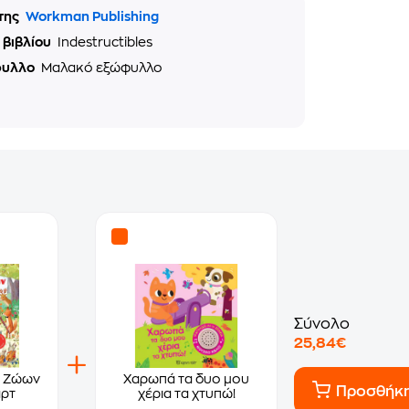
της
Workman Publishing
 βιβλίου
Indestructibles
φυλλο
Μαλακό εξώφυλλο
Σύνολο
25,84€
ν Ζώων
Χαρωπά τα δυο μου
Προσθήκ
αρτ
χέρια τα χτυπώ!