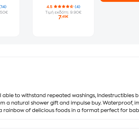
(14)
4.5
(4)
.50€
Τιμή εκδότη: 9.90€
7
,45€
 able to withstand repeated washings, Indestructibles bri
m a natural shower gift and impulse buy. Waterproof, imp
 a rainbow of delicious foods in a format perfect for ba