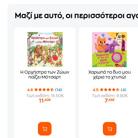
Μαζί με αυτό, οι περισσότεροι α
Η Ορχήστρα των Ζώων
Χαρωπά τα δυο μου
παίζει Μότσαρτ
χέρια τα χτυπώ!
4.6
(14)
4.5
(4)
Τιμή εκδότη: 15.50€
Τιμή εκδότη: 9.90€
11
7
,40€
,45€