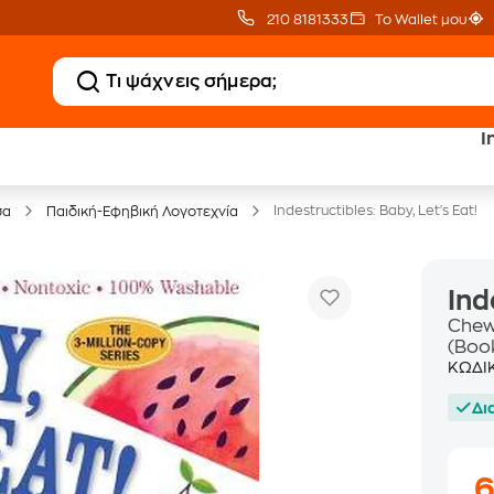
210 8181333
Το Wallet μου
I
20 € Public επιστροφή
Δωρεάν Μεταφορικ
με Snappi
με Public+ Delivery
Indestructibles: Baby, Let's Eat!
σα
Παιδική-Εφηβική Λογοτεχνία
Ind
Chew
(Boo
ΚΩΔΙ
Δι