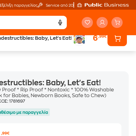
Εξέλιξη παραγγελίας
Service από 20'
6
,99€
ndestructibles: Baby, Let's Eat!
ά
Έλα στον κόσμο
των ηχητικών βιβλίων
estructibles: Baby, Let's Eat!
 Proof * Rip Proof * Nontoxic * 100% Washable
k for Babies, Newborn Books, Safe to Chew)
ΚΟΣ:
1781697
αθέσιμο με παραγγελία
6
,99€