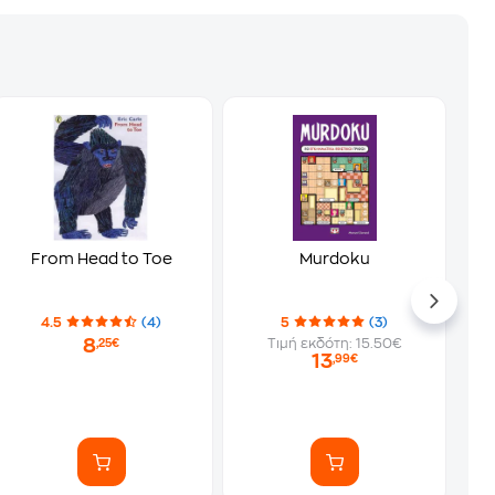
From Head to Toe
Murdoku
4.5
(4)
5
(3)
8
Τιμή εκδότη: 15.50€
,25€
13
,99€