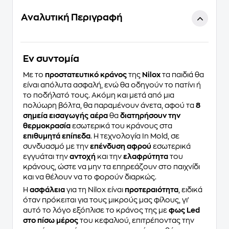
Αναλυτική Περιγραφή
Eν συντομία
Με το
προστατευτικό κράνος
της
Nilox
τα παιδιά θα
είναι απόλυτα ασφαλή, ενώ θα οδηγούν το πατίνι ή
το ποδήλατό τους. Ακόμη και μετά από μια
πολύωρη βόλτα, θα παραμένουν άνετα, αφού τα
8
σημεία εισαγωγής αέρα
θα
διατηρήσουν την
θερμοκρασία
εσωτερικά του κράνους στα
επιθυμητά επίπεδα
. Η τεχνολογία In Mold, σε
συνδυασμό με την
επένδυση αφρού
εσωτερικά
εγγυάται την
αντοχή
και την
ελαφρύτητα
του
κράνους, ώστε να μην τα επηρεάζουν στο παιχνίδι
και να θέλουν να το φορούν διαρκώς.
Η
ασφάλεια
για τη Nilox είναι
προτεραιότητα
, ειδικά
όταν πρόκειται για τους μικρούς μας φίλους, γι'
αυτό το λόγο εξόπλισε το κράνος της με
φως Led
στο πίσω μέρος
του κεφαλιού, επιτρέποντας την