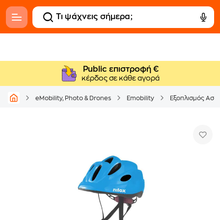
Public επιστροφή €
κέρδος σε κάθε αγορά
eMobility, Photo & Drones
Emobility
Εξοπλισμός Ασφ