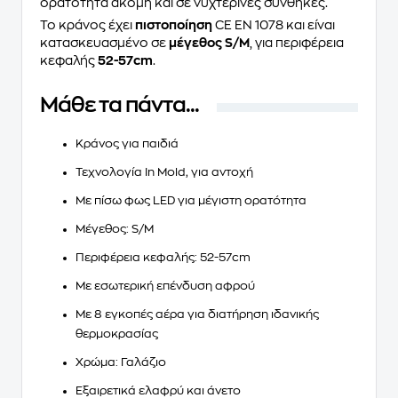
ορατότητα ακόμη και σε νυχτερινές συνθήκες.
Το κράνος έχει
πιστοποίηση
CE EN 1078 και είναι
κατασκευασμένο σε
μέγεθος S/M
, για περιφέρεια
κεφαλής
52-57cm
.
Μάθε τα πάντα...
Κράνος για παιδιά
Τεχνολογία In Mold, για αντοχή
Με πίσω φως LED για μέγιστη ορατότητα
Μέγεθος: S/M
Περιφέρεια κεφαλής: 52-57cm
Με εσωτερική επένδυση αφρού
Με 8 εγκοπές αέρα για διατήρηση ιδανικής
θερμοκρασίας
Χρώμα: Γαλάζιο
Εξαιρετικά ελαφρύ και άνετο