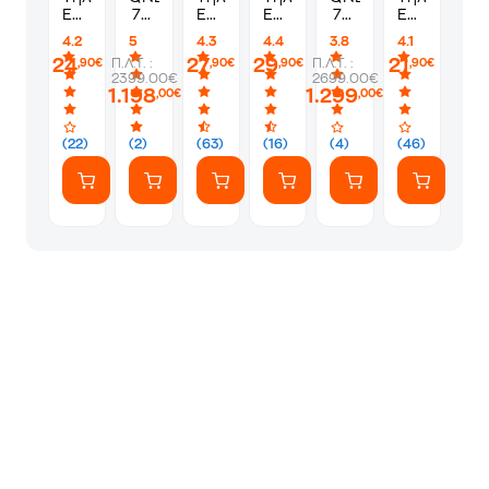
Επιτοίχια
75"
Επιτοίχια
Επιτοίχια
75"
Επιτοίχια
Kydos
4K
One
Kydos
4Κ
Hama
4.2
5
4.3
4.4
3.8
4.1
K32-
Smart
For
K32-
Smart
220810
24
27
29
21
Π.Λ.Τ. :
Π.Λ.Τ. :
,90€
,90€
,90€
,90€
46F
Τηλεόραση
All
46T
Τηλεόραση
με
2399.00€
2699.00€
Σταθερή
75QNED87A6B
Wm2421
με
75QNED93A6A
Κλίση
1.198
1.299
,00€
,00€
37"
με
Κλίση
32"
-
Κλίση
37"
-
80"
32"-
-
65"
(22)
(2)
(63)
(16)
(4)
(46)
έως
55"
80"
έως
45
έως
έως
35
kg
35
45
kg
kg
kg