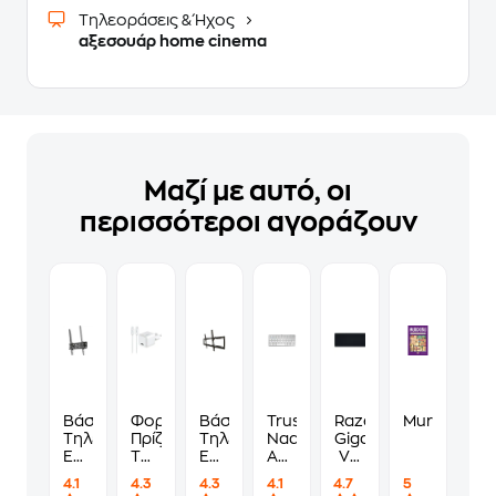
Τηλεοράσεις & Ήχος
αξεσουάρ home cinema
Μαζί με αυτό, οι
περισσότεροι αγοράζουν
Βάση
Φορτιστής
Βάση
Trust
Razer
Murdoku
Τηλεόρασης
Πρίζας
Τηλεόρασης
Nado
Gigantus
Επιτοίχια
Tune
Επιτοίχια
Ασύρματο
V2
Hama
USB-
One
Bluetooth
Gaming
4.1
4.3
4.3
4.1
4.7
5
220810
C
For
Πληκτρολόγιο
Mouse