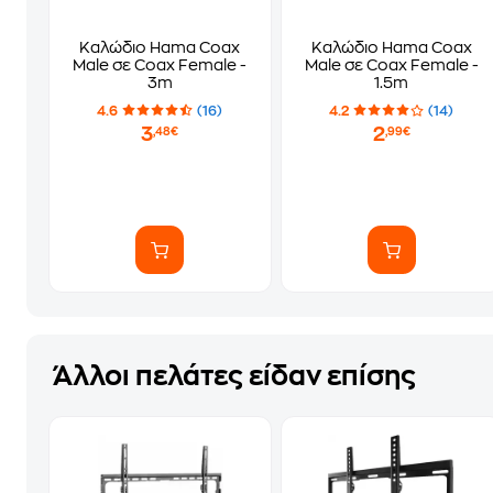
Καλώδιο Hama Coax
Καλώδιο Hama Coax
Male σε Coax Female -
Male σε Coax Female -
3m
1.5m
4.6
(16)
4.2
(14)
3
2
,48€
,99€
Άλλοι πελάτες είδαν επίσης