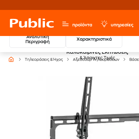
προϊόντα
υπηρεσίες
Αναλυτική
Χαρακτηριστικά
Περιγραφή
Καλοκαιρινές Εκπτώσεις
& Άπαιχτες Τιμές
Τηλεοράσεις & Ήχος
Αξεσουάρ Τηλεοράσεων
Βάσε