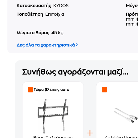
Κατασκευαστής
KYDOS
Μέγε
Τοποθέτηση
Επιτοίχια
Πρότ
mm,4
mm,4
Μέγιστο Βάρος
45 kg
Δες όλα τα χαρακτηριστικά
Συνήθως αγοράζονται μαζί...
Τώρα βλέπεις αυτό
Βάση Τηλεόρασης
Καλώδιο Hama