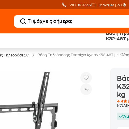
210 8181333
Το Wallet μου
Βάση Τηλε
20% Public επιστροφή
Εγγύηση
K32-46T μ
σε TVs άνω των 499€
Χαμηλότερης Τιμής
Βάση Τηλεόρασης Επιτοίχια Kydos K32-46T με Κλίση 
ις Τηλεοράσεων
Βάσ
K32
kg
4.4
ΚΩΔΙ
Άμ