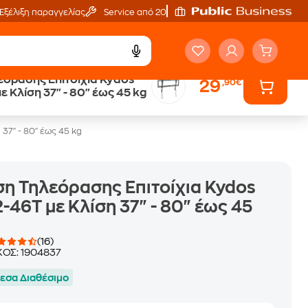
Εξέλιξη παραγγελίας
Service από 20'
όρασης Επιτοίχια Kydos
29
,90€
Άτοκες Δόσεις
ε Κλίση 37" - 80" έως 45 kg
χωρίς κάρτα
37" - 80" έως 45 kg
η Τηλεόρασης Επιτοίχια Kydos
-46T με Κλίση 37" - 80" έως 45
(16)
ΚΟΣ:
1904837
εσα Διαθέσιμο