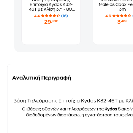
Επιτοίχια Kydos K32-
Male σε Coax Fe
46T με Κλίση 37" - 80"
3m
έως 45 kg
4.4
(16)
4.6
29
3
,90€
,48€
Αναλυτική Περιγραφή
Βάση Τηλεόρασης Επιτοίχια Kydos K32-46T με Κλί
Οι βάσεις οθονών και τηλεοράσεων της
Kydos
διακρίν
διαδεδομένων διαστάσεω, η εγκατάσταση τους είναι 