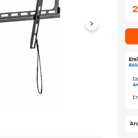
Επι
Βάλ
Σε
Δι
Σ
Άτο