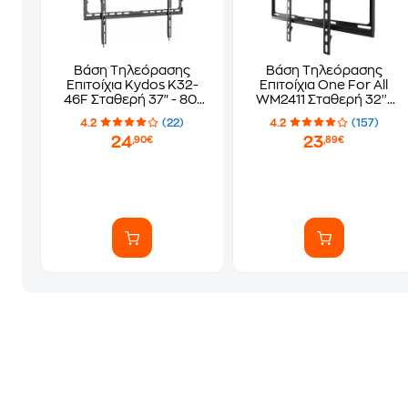
Βάση Τηλεόρασης
Βάση Τηλεόρασης
Επιτοίχια Kydos K32-
Επιτοίχια One For All
46F Σταθερή 37" - 80"
WM2411 Σταθερή 32''-
έως 45 kg
65" έως 100 kg
4.2
(22)
4.2
(157)
24
23
,90€
,89€