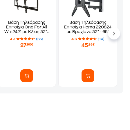
Βάση Τηλεόρασης
Βάση Τηλεόρασης
Επιτοίχια One For All
Επιτοίχια Hama 220824
Wm2421 με Κλίση 32"-
με Βραχίονα 32" - 65"
55" έως 35 kg
έως 25 kg
4.3
(63)
4.6
(14)
27
45
,90€
,98€