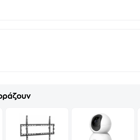
γοράζουν