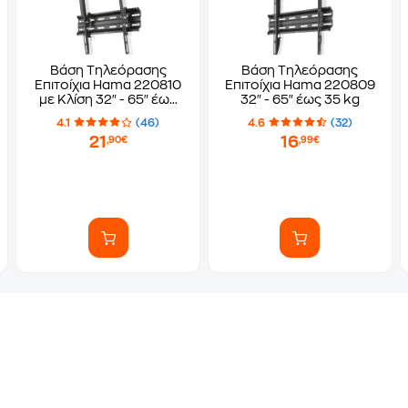
Βάση Τηλεόρασης
Βάση Τηλεόρασης
Επιτοίχια Hama 220810
Επιτοίχια Hama 220809
με Κλίση 32" - 65" έως
32" - 65" έως 35 kg
35 kg
4.1
(46)
4.6
(32)
21
16
,90€
,99€