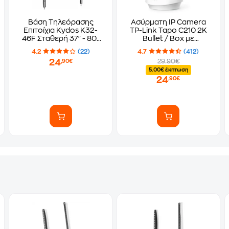
Βάση Τηλεόρασης
Ασύρματη IP Camera
Επιτοίχια Kydos K32-
TP-Link Tapo C210 2K
46F Σταθερή 37" - 80"
Bullet / Box με
έως 45 kg
Λειτουργία Pan & Tilt
4.2
(22)
4.7
(412)
24
29.90€
,90€
5.00€ έκπτωση
24
,90€