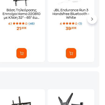
Βάση Τηλεόρασης
JBL Endurance Run 3
Επιτοίχια Hama 220810
Handsfree Bluetooth -
με Κλίση 32" - 65" έως
White
35 kg
4.1
(46)
4
(1)
21
39
,90€
,90€