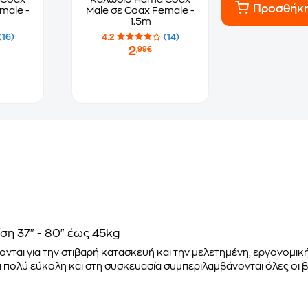
Προσθήκ
male -
Male σε Coax Female -
1.5m
(16)
4.2
(14)
2
,99€
ση 37" - 80" έως 45kg
ονται για την στιβαρή κατασκευή και την μελετημένη, εργονομι
πολύ εύκολη και στη συσκευασία συμπεριλαμβάνονται όλες οι βί