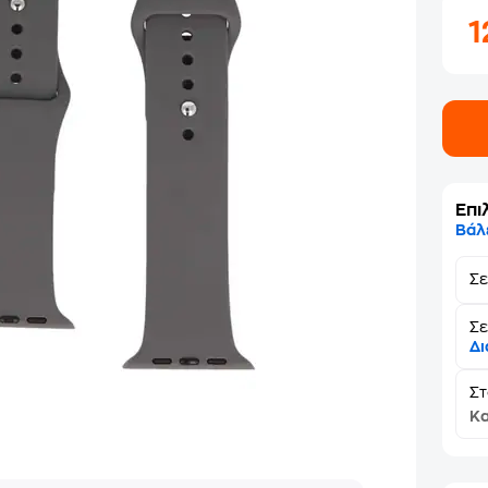
1
Επι
Βάλ
Σ
Σε
Δι
Σ
Κα