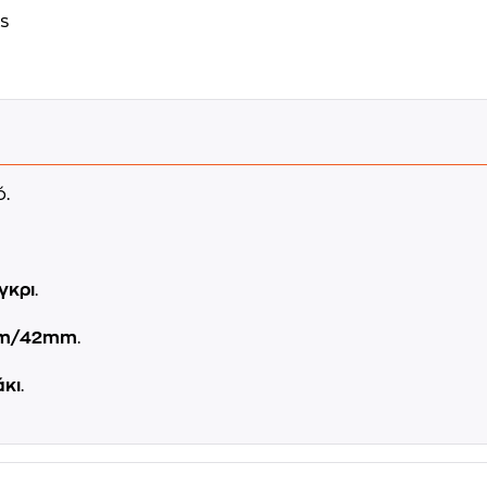
s
.
γκρι
.
mm/42mm
.
άκι
.