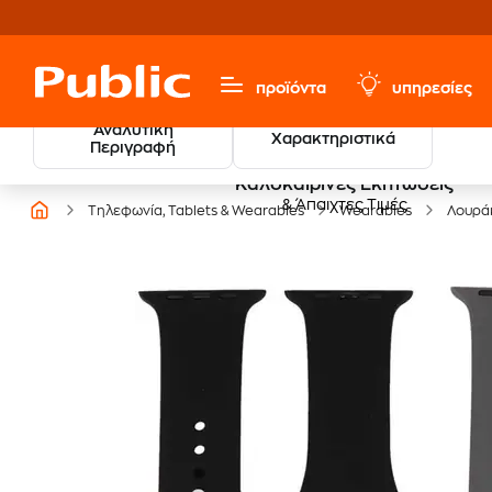
προϊόντα
υπηρεσίες
Αναλυτική
Χαρακτηριστικά
Περιγραφή
Καλοκαιρινές Εκπτώσεις
& Άπαιχτες Τιμές
Τηλεφωνία, Tablets & Wearables
Wearables
Λουρά