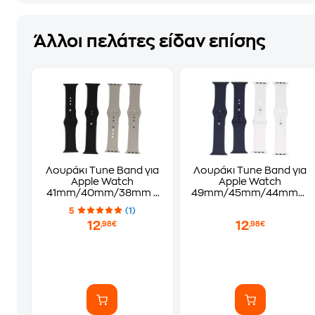
Άλλοι πελάτες είδαν επίσης
Λουράκι Tune Band για
Λουράκι Tune Band για
Apple Watch
Apple Watch
41mm/40mm/38mm -
49mm/45mm/44mm/4
Black/Grey
- Blue/White
5
(1)
12
12
,98€
,98€