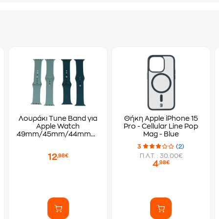
Λουράκι Tune Band για
Θήκη Apple iPhone 15
Apple Watch
Pro - Cellular Line Pop
2mm
49mm/45mm/44mm/42mm
Mag - Blue
- Green/Dark Green
3
(2)
12
Π.Λ.Τ. : 30.00€
,98€
4
,98€