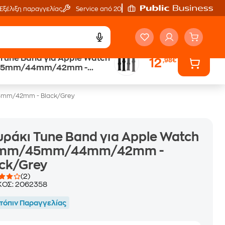
Εξέλιξη παραγγελίας
Service από 20'
Tune Band για Apple Watch
12
,98€
Trade & Save
5mm/44mm/42mm -
επιστροφή κινητού
rey
4mm/42mm - Black/Grey
ράκι Tune Band για Apple Watch
mm/45mm/44mm/42mm -
ck/Grey
(2)
ΚΟΣ:
2062358
τόπιν Παραγγελίας