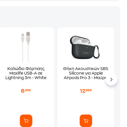
Καλώδιο Φόρτισης
Θήκη Ακουστικών SBS
Maxlife USB-Α σε
Silicone για Apple
Lightning 3m - White
Airpods Pro 3 - Μαύρο
6
12
,99€
,98€