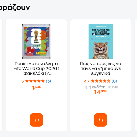
γοράζουν
Panini Αυτοκόλλητα
Πώς να τους λες να
Fifa World Cup 2026 1
πάνε να γ*μηθούνε
Φακελάκι (7
ευγενικά
Αυτοκόλλητα)
5
(3)
4.7
(6)
1
Τιμή εκδότη: 16.61€
,30€
14
,99€