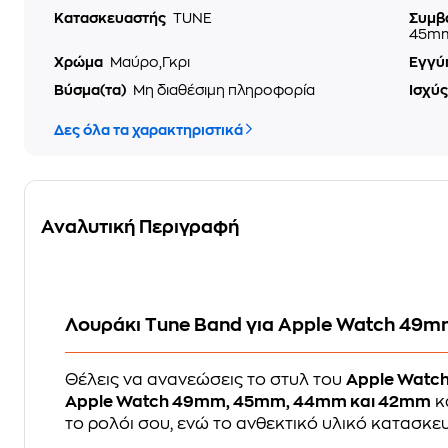
Κατασκευαστής
TUNE
Συμβ
45mm
Χρώμα
Μαύρο,Γκρι
Εγγύ
Βύσμα(τα)
Μη διαθέσιμη πληροφορία
Ισχύ
Δες όλα τα χαρακτηριστικά
Αναλυτική Περιγραφή
Λουράκι Tune Band για Apple Watch 4
Θέλεις να ανανεώσεις το στυλ του
Apple Watc
Apple Watch 49mm, 45mm, 44mm και 42mm
κα
το ρολόι σου, ενώ το ανθεκτικό υλικό κατασκε