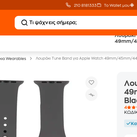
210 8181333
Το Wallet μου
Λουράκι 
Δώρο ΑΙ courses
Δωρεάν BoxNow
49mm/4
αξίας 150€
για 1 χρόνο!
Black/G
Λουράκι Tune Band για Apple Watch 49mm/45mm/4
κια Wearables
Λου
49
Bla
4
ΚΩΔΙ
Κα