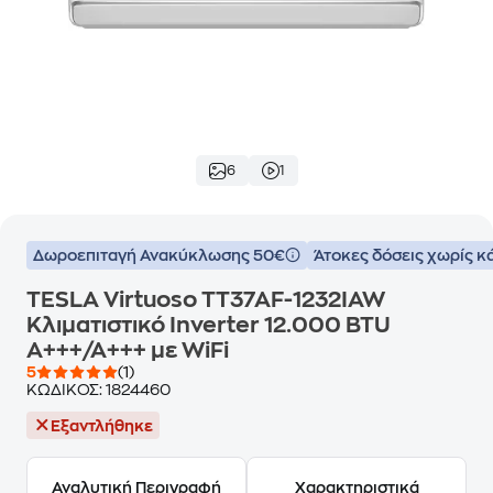
6
1
Δωροεπιταγή Ανακύκλωσης 50€
Άτοκες δόσεις χωρίς κ
TESLA Virtuoso TT37AF-1232IAW
Κλιματιστικό Inverter 12.000 BTU
A+++/A+++ με WiFi
5
(1)
ΚΩΔΙΚΟΣ:
1824460
Εξαντλήθηκε
Αναλυτική Περιγραφή
Χαρακτηριστικά