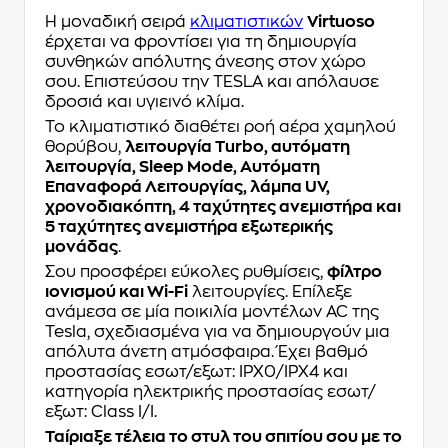
Η μοναδική σειρά
κλιματιστικών
Virtuoso
έρχεται να φροντίσει για τη δημιουργία
συνθηκών απόλυτης άνεσης στον χώρο
σου. Επιστεύσου την TESLA και απόλαυσε
δροσιά και υγιεινό κλίμα.
Το κλιματιστικό διαθέτει ροή αέρα χαμηλού
θορύβου,
λειτουργία Turbo, αυτόματη
λειτουργία, Sleep Mode, Αυτόματη
Επαναφορά Λειτουργίας, λάμπα UV,
χρονοδιακόπτη, 4 ταχύτητες ανεμιστήρα και
5 ταχύτητες ανεμιστήρα εξωτερικής
μονάδας
.
Σου προσφέρει εύκολες ρυθμίσεις,
φίλτρο
ιονισμού και Wi-Fi
λειτουργίες. Επίλεξε
ανάμεσα σε μία ποικιλία μοντέλων AC της
Tesla, σχεδιασμένα για να δημιουργούν μια
απόλυτα άνετη ατμόσφαιρα. Έχει βαθμό
προστασίας εσωτ/εξωτ: IPX0/IPX4 και
κατηγορία ηλεκτρικής προστασίας εσωτ/
εξωτ: Class I/I.
Ταίριαξε τέλεια το στυλ του σπιτίου σου με το