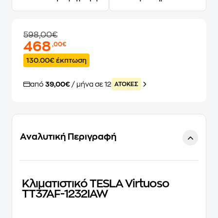
598,00€
468
,00€
130.00€ έκπτωση
από
39,00€
/ μήνα σε 12
ATOKEΣ
Αναλυτική Περιγραφή
Κλιματιστικό TESLA Virtuoso
TT37AF-1232IAW