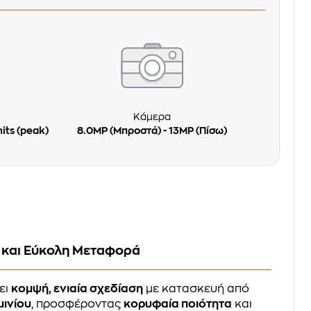
Κάμερα
nits (peak)
8.0MP (Μπροστά) - 13MP (Πίσω)
 και Εύκολη Μεταφορά
ει
κομψή, ενιαία σχεδίαση
με κατασκευή από
μινίου
, προσφέροντας
κορυφαία ποιότητα
και