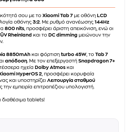
ικότητά σου με το
Xiaomi Tab 7
με οθόνη
LCD
λογία οθόνης
3:2
. Με ρυθμό ανανέωσης
144Hz
τα
800 nits
, προσφέρει άριστη απεικόνιση, ενώ οι
TÜV Rheinland
και το
DC dimming
μειώνουν την
ν.
ρία 8850mAh
και φόρτιση
turbo 45W
, το
Tab 7
αι
απόδοση
. Με τον επεξεργαστή
Snapdragon 7+
 τέσσερα ηχεία
Dolby Atmos
και
Xiaomi HyperOS 2
, προσφέρει κορυφαία
νας και υποστηρίζει
Λειτουργία σταθμού
ς την εμπειρία επιτραπέζιου υπολογιστή.
 διαθέσιμα tablets!