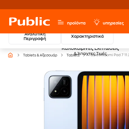
προϊόντα
υπηρεσίες
Αναλυτική
Χαρακτηριστικά
Περιγραφή
Καλοκαιρινές Εκπτώσεις
& Άπαιχτες Τιμές
Tablet Xiaomi Pad 7 11
Tablets & Αξεσουάρ
Tablets