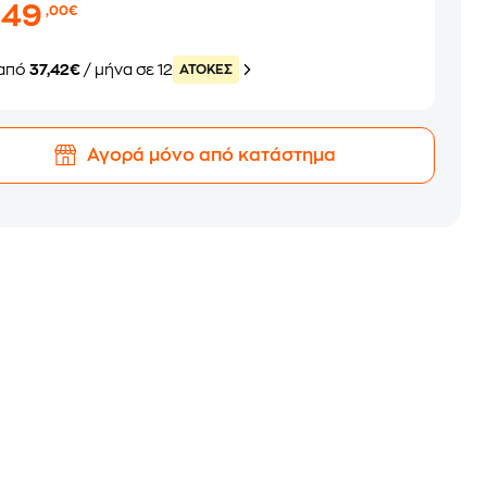
449
,00€
από
37,42€
/ μήνα σε 12
ATOKEΣ
Αγορά μόνο από κατάστημα