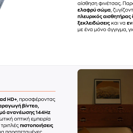
αίσθηση φινέτσας. Παρ
ελαφρύ σώμα
, ζυγίζον
πλευρικός αισθητήρας
ξεκλειδώσεις
και να
εν
με ένα μόνο άγγιγμα, 
uad HD+
, προσφέροντας
ραγωγή βίντεο,
μό ανανέωσης 144Hz
λωτική οπτική εμπειρία
ι τριπλές
πιστοποιήσεις
ια παρατεταμένες