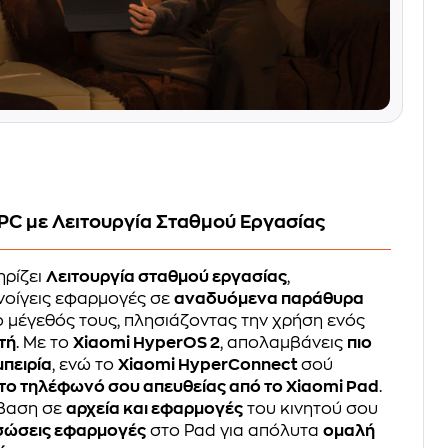
 PC με Λειτουργία Σταθμού Εργασίας
ρίζει
Λειτουργία σταθμού εργασίας
,
νοίγεις εφαρμογές σε
αναδυόμενα παράθυρα
ο μέγεθός τους, πλησιάζοντας την χρήση ενός
τή
. Με το
Xiaomi HyperOS 2
, απολαμβάνεις
πιο
μπειρία
, ενώ το
Xiaomi HyperConnect
σού
ι το τηλέφωνό σου απευθείας από το Xiaomi Pad
.
σβαση σε
αρχεία και εφαρμογές
του κινητού σου
σώσεις εφαρμογές
στο Pad για απόλυτα
ομαλή