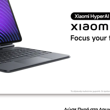
Δώσε Πνοή στη Δημι