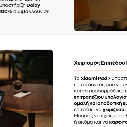
υποστήριξη
Dolby
 200%
συμβάλλουν σε
Χειρισμός Επιπέδου
Το
Xiaomi Pad 7
υποστη
επιτρέποντάς σου να α
και να προσαρμόζεις τ
επιτραπέζιου υπολογισ
ομαλή και αποδοτική ε
επιτρέπει να
χειρίζεσα
Μπορείς να έχεις πρό
ή ακόμα και να
καρφιτ