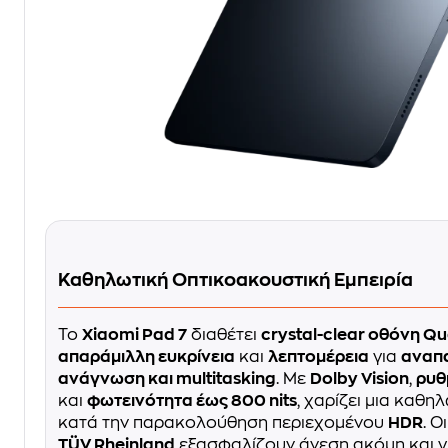
Καθηλωτική Οπτικοακουστική Εμπειρία
Το
Xiaomi Pad 7
διαθέτει
crystal-clear οθόνη Q
απαράμιλλη ευκρίνεια
και
λεπτομέρεια
για
αναπα
ανάγνωση και multitasking
. Με
Dolby Vision
,
ρυθ
και
φωτεινότητα έως 800 nits
, χαρίζει μια καθη
κατά την παρακολούθηση περιεχομένου
HDR
. Ο
TÜV Rheinland
εξασφαλίζουν άνεση ακόμη και γ