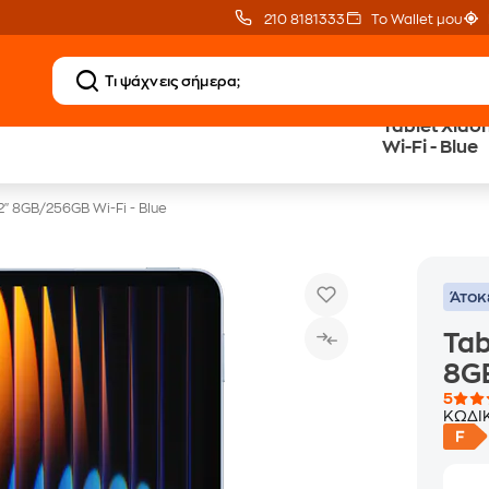
210 8181333
Το Wallet μου
Tablet Xiao
Δώρο ΑΙ courses
Δωρεάν BoxNow
Wi-Fi - Blue
αξίας 150€
για 1 χρόνο!
.2" 8GB/256GB Wi-Fi - Blue
Άτοκ
Tab
8GB
5
ΚΩΔΙ