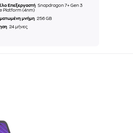
έλο Επεξεργαστή
Snapdragon 7+ Gen 3
e Platform (4nm)
ματωμένη μνήμη
256 GB
ηση
24 μήνες