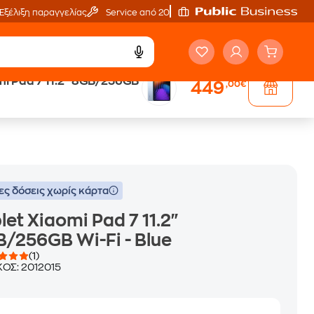
Εξέλιξη παραγγελίας
Service από 20'
mi Pad 7 11.2" 8GB/256GB
449
,00€
Trade & Save
επιστροφή κινητού
ες δόσεις χωρίς κάρτα
let Xiaomi Pad 7 11.2"
/256GB Wi-Fi - Blue
(1)
ΚΟΣ:
2012015