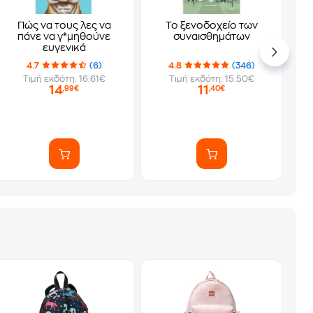
Πώς να τους λες να
Το ξενοδοχείο των
πάνε να γ*μηθούνε
συναισθημάτων
ευγενικά
4.7
(6)
4.8
(346)
Τιμή εκδότη: 16.61€
Τιμή εκδότη: 15.50€
14
11
,99€
,40€