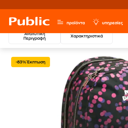
προϊόντα
υπηρεσίες
Αναλυτική
Χαρακτηριστικά
Περιγραφή
Τσάντα Πλάτης Δημοτικ
Σχολικά
Σχολικές Τσάντες
-83% Έκπτωση