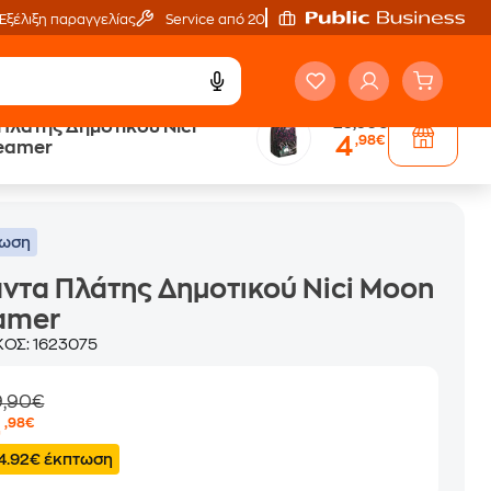
Εξέλιξη παραγγελίας
Service από 20'
29,90€
Πλάτης Δημοτικού Nici
4
,98€
eamer
τωση
ντα Πλάτης Δημοτικού Nici Moon
amer
ΚΟΣ:
1623075
9,90€
4
,98€
4.92€ έκπτωση