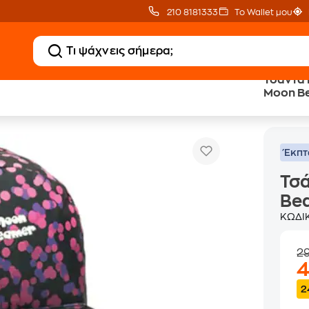
210 8181333
Το Wallet μου
Τσάντα 
Moon B
ού Nici Moon Beamer
Έκπ
Τσά
Be
ΚΩΔΙ
2
2