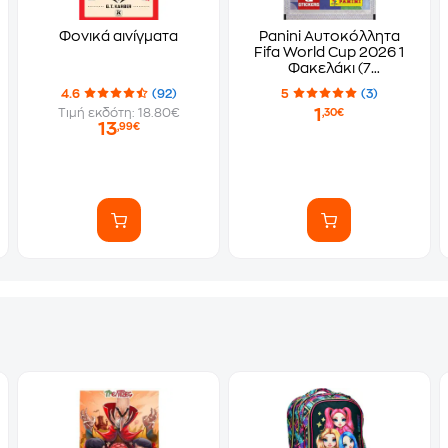
Φονικά αινίγματα
Panini Αυτοκόλλητα
Fifa World Cup 2026 1
Φακελάκι (7
Αυτοκόλλητα)
4.6
(92)
5
(3)
1
Τιμή εκδότη: 18.80€
,30€
13
,99€