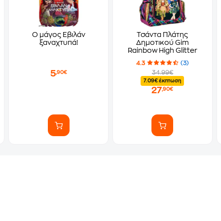
Ο μάγος Εβιλάν
Τσάντα Πλάτης
ξαναχτυπά!
Δημοτικού Gim
Rainbow High Glitter
4.3
(3)
5
34.99€
,90€
7.09€ έκπτωση
27
,90€