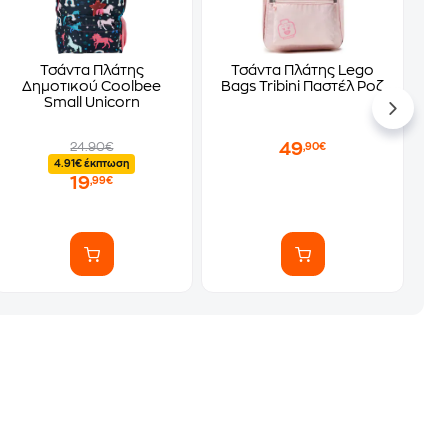
Τσάντα Πλάτης
Τσάντα Πλάτης Lego
Δημοτικού Coolbee
Bags Tribini Παστέλ Ροζ
Small Unicorn
49
24.90€
,90€
4.91€ έκπτωση
19
,99€