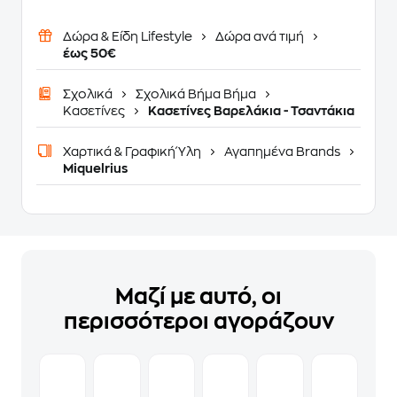
Δώρα & Είδη Lifestyle
Δώρα ανά τιμή
έως 50€
Σχολικά
Σχολικά Βήμα Βήμα
Κασετίνες
Κασετίνες Βαρελάκια - Τσαντάκια
Χαρτικά & Γραφική Ύλη
Αγαπημένα Brands
Miquelrius
Μαζί με αυτό, οι
περισσότεροι αγοράζουν