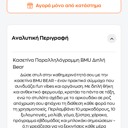
Αγορά μόνο από κατάστημα
Αναλυτική Περιγραφή
Κασετίνα Παραλληλόγραμμη BMU Διπλή
Bear
Δώσε στυλ στην καθημερινότητά σου με την
κασετίνα BMU BEAR – έναν πρακτικό σύμμαχο που
συνδυάζει fun vibes και οργάνωση. Με διπλή θήκη
και ανθεκτικό φερμουάρ, κρατάει τα πάντα σε τάξη,
ενώ το στυλάτο σχέδιο με το αρκουδάκι σε ροζ
απόχρωση σου φτιάχνει τη διάθεση κάθε φορά που
τη χρησιμοποιείς. Περιλαμβάνει 10 μαρκαδόρους, 10
ξυλομπογιές, μολύβι, γόμα, ξύστρα, χάρακα,
πρόγραμμα εβδομάδας και μπλοκάκι σημειώσεων –
ό,τι χρειάζεσαι για να ξεκινήσεις κάθε μέρα