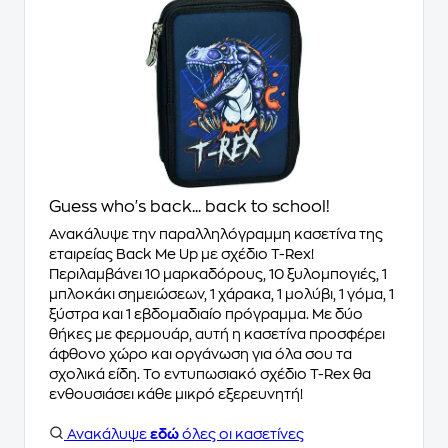
Guess who's back... back to school!
Ανακάλυψε την παραλληλόγραμμη κασετίνα της
εταιρείας Back Me Up με σχέδιο T-Rex!
Περιλαμβάνει 10 μαρκαδόρους, 10 ξυλομπογιές, 1
μπλοκάκι σημειώσεων, 1 χάρακα, 1 μολύβι, 1 γόμα, 1
ξύστρα και 1 εβδομαδιαίο πρόγραμμα. Με δύο
θήκες με φερμουάρ, αυτή η κασετίνα προσφέρει
άφθονο χώρο και οργάνωση για όλα σου τα
σχολικά είδη. Το εντυπωσιακό σχέδιο T-Rex θα
ενθουσιάσει κάθε μικρό εξερευνητή!
Ανακάλυψε
εδώ
όλες οι κασετίνες