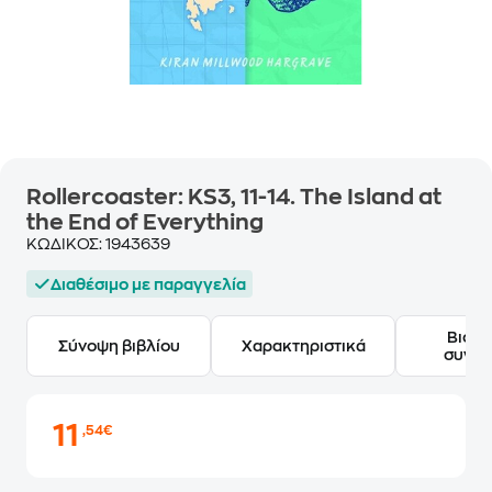
Rollercoaster: KS3, 11-14. The Island at
the End of Everything
ΚΩΔΙΚΟΣ:
1943639
Διαθέσιμο με παραγγελία
Βιογ
Σύνοψη βιβλίου
Χαρακτηριστικά
συγγ
11
,54€