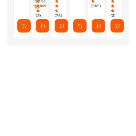
15.50€
PS5
Silver
Φακελάκι
13
(2121)
,99€
(7
Αυτοκόλλητ
(3)
(78)
(3)