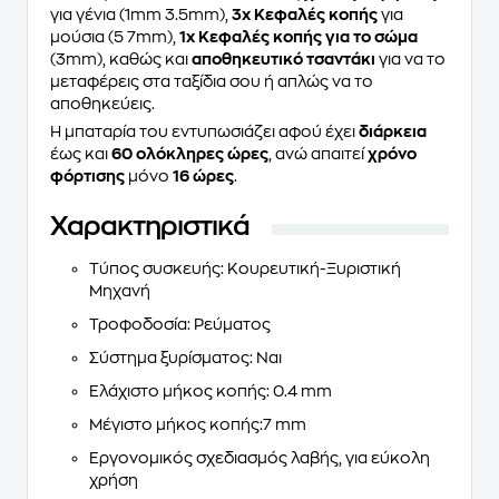
για γένια (1mm 3.5mm),
3x Κεφαλές κοπής
για
μούσια (5 7mm),
1x Κεφαλές κοπής για το σώμα
(3mm), καθώς και
αποθηκευτικό τσαντάκι
για να το
μεταφέρεις στα ταξίδια σου ή απλώς να το
αποθηκεύεις.
Η μπαταρία του εντυπωσιάζει αφού έχει
διάρκεια
έως και
60 ολόκληρες ώρες
, ανώ απαιτεί
χρόνο
φόρτισης
μόνο
16 ώρες
.
Χαρακτηριστικά
Τύπος συσκευής
: Κουρευτική-Ξυριστική
Μηχανή
Τροφοδοσία
: Ρεύματος
Σύστημα ξυρίσματος
: Ναι
Ελάχιστο μήκος κοπής
: 0.4 mm
Μέγιστο μήκος κοπής
:7 mm
Εργονομικός σχεδιασμός λαβής
, για εύκολη
χρήση