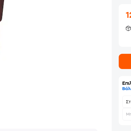
Επι
Βάλ
Σ
Μη