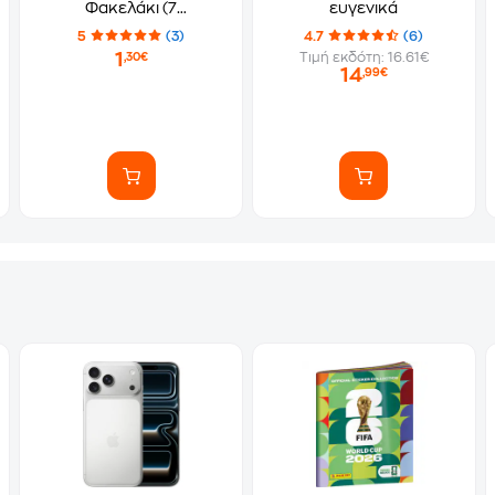
Φακελάκι (7
ευγενικά
Αυτοκόλλητα)
5
(3)
4.7
(6)
1
Τιμή εκδότη: 16.61€
,30€
14
,99€