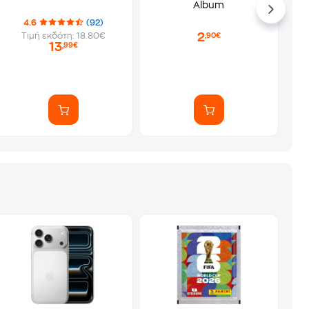
Album
4.6
(92)
2
Τιμή εκδότη: 18.80€
,90€
13
,99€