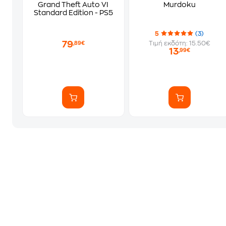
Grand Theft Auto VI
Murdoku
Standard Edition - PS5
5
(3)
79
Τιμή εκδότη: 15.50€
,89€
13
,99€