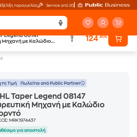
Εξέλιξη παραγγελίας
Service από 20'
r Legend 08147
124
,90€
Public επιστροφή €
ή Μηχανή με Καλώδιο
κέρδος σε κάθε αγορά
τό
χτη Τιμή
Πωλείται από Public Partner
HL Taper Legend 08147
ρευτική Μηχανή με Καλώδιο
ορντό
ΚΟΣ:
MRK1974437
αθέσιμο για αποστολή