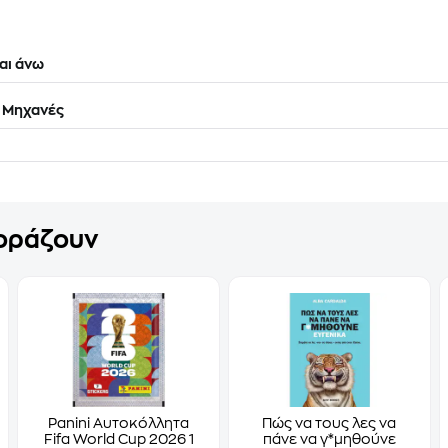
αι άνω
 Μηχανές
γοράζουν
Panini Αυτοκόλλητα
Πώς να τους λες να
Fifa World Cup 2026 1
πάνε να γ*μηθούνε