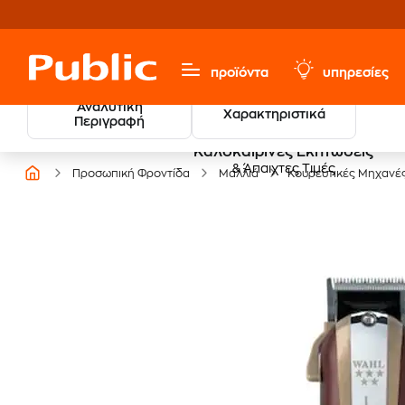
προϊόντα
υπηρεσίες
Αναλυτική
Χαρακτηριστικά
Περιγραφή
Καλοκαιρινές Εκπτώσεις
& Άπαιχτες Τιμές
Προσωπική Φροντίδα
Μαλλιά
Κουρευτικές Μηχανέ