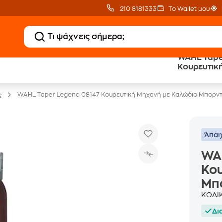
210 8181333
Το Wallet μου
WAHL Tape
20 € Public επιστροφή
Άτοκες Δόσεις
Κουρευτικ
με Snappi
χωρίς κάρτα
Μπορντό
WAHL Taper Legend 08147 Κουρευτική Μηχανή με Καλώδιο Μπορν
ς
Άπαι
WA
Κου
Μπ
ΚΩΔΙ
Δι