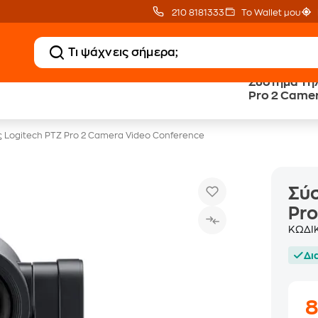
210 8181333
Το Wallet μου
Σύστημα Τη
Δωρεάν BoxNow
Public επιστροφή €
Pro 2 Came
για 1 χρόνο!
κέρδος σε κάθε αγορά
 Logitech PTZ Pro 2 Camera Video Conference
Σύσ
Pro
ΚΩΔΙ
Δι