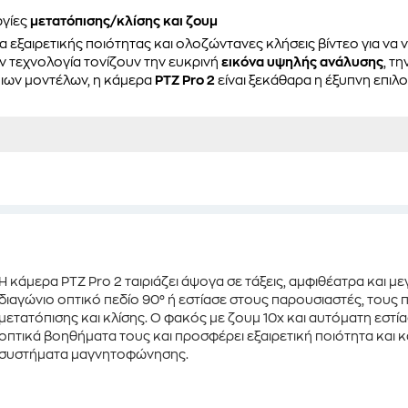
ργίες
μετατόπισης/κλίσης και ζουμ
 εξαιρετικής ποιότητας και ολοζώντανες κλήσεις βίντεο για να ν
την τεχνολογία τονίζουν την ευκρινή
εικόνα υψηλής ανάλυσης
, τ
οιων μοντέλων, η κάμερα
PTZ Pro 2
είναι ξεκάθαρα η έξυπνη επιλο
Η
κάμερα PTZ Pro 2
ταιριάζει άψογα σε τάξεις, αμφιθέατρα και 
διαγώνιο οπτικό πεδίο 90°
ή εστίασε στους παρουσιαστές, τους π
μετατόπισης και κλίσης. Ο φακός με
ζουμ 10x
και
αυτόματη εστί
οπτικά βοηθήματα τους και προσφέρει εξαιρετική ποιότητα κα
συστήματα μαγνητοφώνησης.