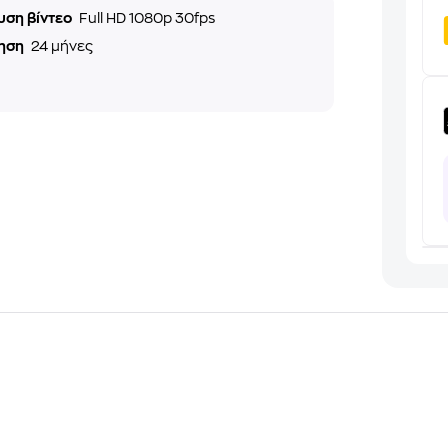
υση βίντεο
Full HD 1080p 30fps
ηση
24 μήνες