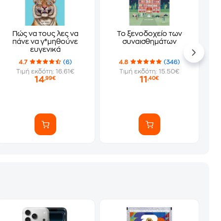
Πώς να τους λες να
Το ξενοδοχείο των
πάνε να γ*μηθούνε
συναισθημάτων
ευγενικά
4.7
(6)
4.8
(346)
Τιμή εκδότη: 16.61€
Τιμή εκδότη: 15.50€
14
11
,99€
,40€