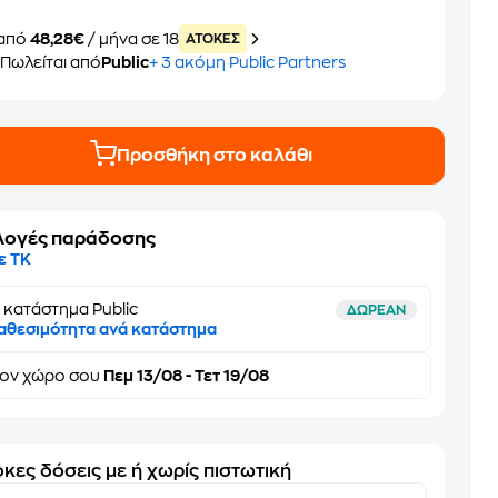
από
48,28€
/ μήνα σε 18
ATOKEΣ
Πωλείται από
Public
+ 3 ακόμη Public Partners
Προσθήκη στο καλάθι
λογές παράδοσης
ε ΤΚ
 κατάστημα Public
ΔΩΡΕΑΝ
αθεσιμότητα ανά κατάστημα
τον
χώρο σου
Πεμ 13/08 - Τετ 19/08
κες δόσεις με ή χωρίς πιστωτική