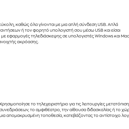
 εύκολη, καθώς όλα γίνονται με μια απλή σύνδεση
USB
. Απλά
ναντήσεων ή τον φορητό υπολογιστή σου μέσω USB και είσαι
τή με εφαρμογές τηλεδιάσκεψης σε υπολογιστές
Windows
και
Ma
ανοιχτής ακρόασης.
Χρησιμοποίησε το τηλεχειριστήριο για τις
λειτουργίες μετατόπισ
συνεδριάσεων, το αμφιθέατρο, την αίθουσα διδασκαλίας ή το χώρο
μια απομακρυσμένη τοποθεσία, κατεβάζοντας το αντίστοιχο λογ