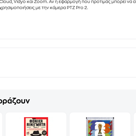
Cloud
,
Vidyo
και
Zoom
. Αν η εφαρμογή που προτιμάς μπορεί να α
χρησιμοποιήσεις με την κάμερα
PTZ Pro 2
.
γοράζουν