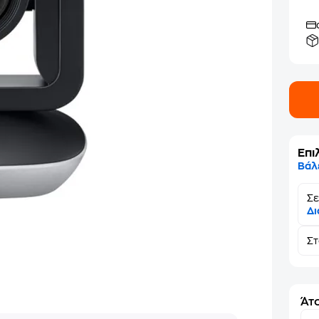
Επι
Βάλ
Σε
Δι
Σ
Άτο