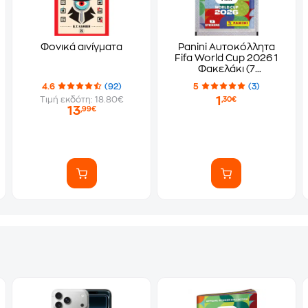
Φονικά αινίγματα
Panini Αυτοκόλλητα
Fifa World Cup 2026 1
Φακελάκι (7
Αυτοκόλλητα)
4.6
(92)
5
(3)
1
Τιμή εκδότη: 18.80€
,30€
13
,99€