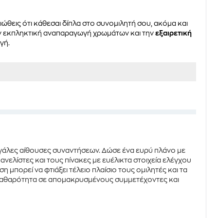
ιώθεις ότι κάθεσαι δίπλα στο συνομιλητή σου, ακόμα και
ην εκπληκτική αναπαραγωγή χρωμάτων και την
εξαιρετική
γή.
μεγάλες αίθουσες συναντήσεων. Δώσε ένα ευρύ πλάνο με
ανελίστες και τους πίνακες με ευέλικτα στοιχεία ελέγχου
αση
μπορεί να φτιάξει τέλειο πλαίσιο τους ομιλητές και τα
ι καθαρότητα σε απομακρυσμένους συμμετέχοντες και