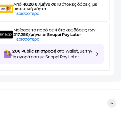
Από
48,28 € /μήνα
σε 18 άτοκες δόσεις, με
πιστωτική κάρτα
Περισσότερα
Μοίρασε το ποσό σε 4 άτοκες δόσεις των
217,25€/μήνα
με
Snappi Pay Later
Περισσότερα
20€ Public επιστροφή
στο Wallet, με την
1η αγορά σου με Snappi Pay Later.