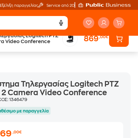
Εξέλιξη παραγγελίας
Service από 20'
λεργασίας Logitech PTZ
869
,00€
Άτοκες Δόσεις
ra Video Conference
χωρίς κάρτα
τημα Τηλεργασίας Logitech PTZ
 2 Camera Video Conference
ΚΟΣ:
1346479
αθέσιμο με παραγγελία
869
,00€