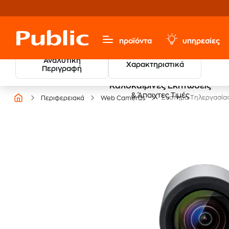
προϊόντα
υπηρεσίες
Αναλυτική
Χαρακτηριστικά
Περιγραφή
Καλοκαιρινές Εκπτώσεις
& Άπαιχτες Τιμές
Σύστημα Τηλεργασίας
Περιφερειακά
Web Cameras