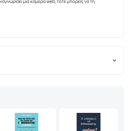
ναγνωρίσει μια κάμερα web, τότε μπορείς να τη