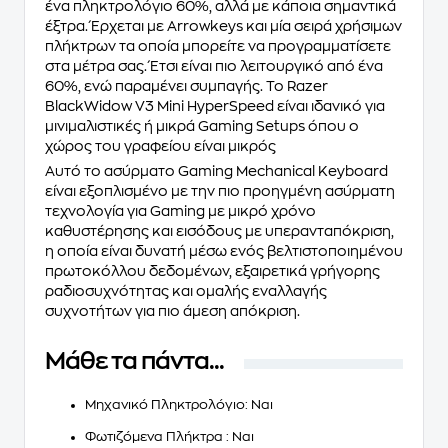
ένα πληκτρολόγιο 60%, αλλά με κάποια σημαντικά
έξτρα. Έρχεται με Arrowkeys και μία σειρά χρήσιμων
πλήκτρων τα οποία μπορείτε να προγραμματίσετε
στα μέτρα σας. Έτσι είναι πιο λειτουργικό από ένα
60%, ενώ παραμένει συμπαγής. Το Razer
BlackWidow V3 Mini HyperSpeed είναι ιδανικό για
μινιμαλιστικές ή μικρά Gaming Setups όπου ο
χώρος του γραφείου είναι μικρός
Αυτό το ασύρματο Gaming Mechanical Keyboard
είναι εξοπλισμένο με την πιο προηγμένη ασύρματη
τεχνολογία για Gaming με μικρό χρόνο
καθυστέρησης και εισόδους με υπερανταπόκριση,
η οποία είναι δυνατή μέσω ενός βελτιστοποιημένου
πρωτοκόλλου δεδομένων, εξαιρετικά γρήγορης
ραδιοσυχνότητας και ομαλής εναλλαγής
συχνοτήτων για πιο άμεση απόκριση.
Μάθε τα πάντα...
Μηχανικό Πληκτρολόγιο
: Ναι
Φωτιζόμενα Πλήκτρα
: Ναι