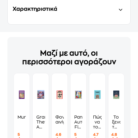
Χαρακτηριστικά
Μαζί με αυτό, οι
περισσότεροι αγοράζουν
Murdoku
Grand
Φονικά
Panini
Πώς
Το
Theft
αινίγματα
Αυτοκόλλητα
να
ξενοδοχείο
Auto
Fifa
τους
των
VI
World
λες
συναισθημ
5
4.6
5
4.7
4.8
Standard
Cup
να