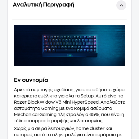
Αναλυτική Περιγραφή
Eν συντομία
Αρκετά συμπαγής σχεδίαση, για οποιοδήποτε χώρο
και αρκετά ευέλικτο για όλα τα Setup. Αυτό είναι το
Razer BlackWidow V3 Mini HyperSpeed. Απολαύστε
ασταμάτητο Gaming με ένα κομψό ασύρματο
Mechanical Gaming πληκτρολόγιο 65%, που είναι η
τέλεια ισορροπία μορφής και λειτουργίας.
Χωρίς μια σειρά λειτουργιών, home cluster και
numpad, αυτό το πληκτρολόγιο είναι παρόμοιο με