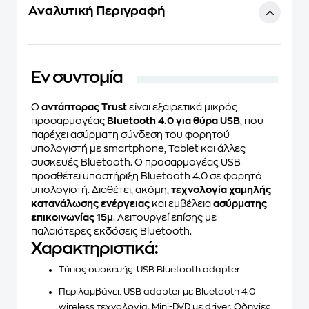
Αναλυτική Περιγραφή
Eν συντομία
Ο
αντάπτορας Trust
είναι εξαιρετικά μικρός
προσαρμογέας
Bluetooth 4.0 για θύρα USB
, που
παρέχει ασύρματη σύνδεση του φορητού
υπολογιστή με smartphone, Tablet και άλλες
συσκευές Bluetooth. O προσαρμογέας USB
προσθέτει υποστήριξη Bluetooth 4.0 σε φορητό
υπολογιστή. Διαθέτει, ακόμη,
τεχνολογία χαμηλής
κατανάλωσης ενέργειας
και εμβέλεια
ασύρματης
επικοινωνίας 15μ
. Λειτουργεί επίσης με
παλαιότερες εκδόσεις Bluetooth.
Χαρακτηριστικά:
Τύπος συσκευής: USB Bluetooth adapter
Περιλαμβάνει: USB adapter με Bluetooth 4.0
wireless τεχνολογία, Mini-DVD με driver, Οδηγίες