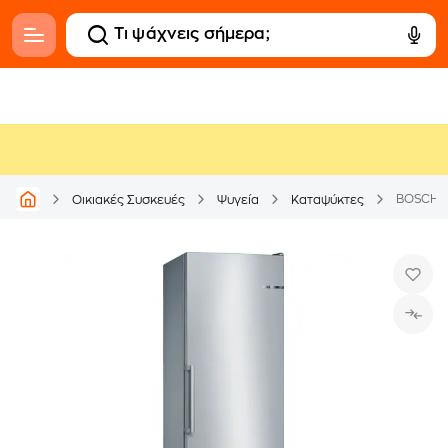
BOSCH G
Οικιακές Συσκευές
Ψυγεία
Καταψύκτες