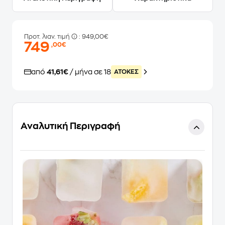
Προτ. λιαν. τιμή
: 949,00€
749
,00€
από
41,61€
/ μήνα σε 18
ATOKEΣ
Αναλυτική Περιγραφή