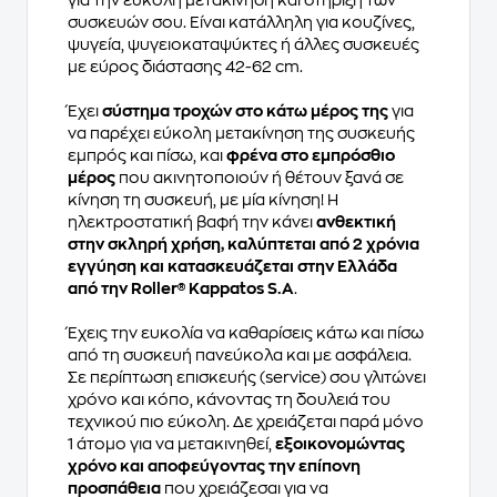
για την εύκολη μετακίνηση και στήριξη των
συσκευών σου. Είναι κατάλληλη για κουζίνες,
ψυγεία, ψυγειοκαταψύκτες ή άλλες συσκευές
με εύρος διάστασης 42-62 cm.
Έχει
σύστημα τροχών στο κάτω μέρος της
για
να παρέχει εύκολη μετακίνηση της συσκευής
εμπρός και πίσω, και
φρένα στο εμπρόσθιο
μέρος
που ακινητοποιούν ή θέτουν ξανά σε
κίνηση τη συσκευή, με μία κίνηση! Η
ηλεκτροστατική βαφή την κάνει
ανθεκτική
στην σκληρή χρήση, καλύπτεται από 2 χρόνια
εγγύηση και κατασκευάζεται στην Ελλάδα
από την Roller® Kappatos S.A
.
Έχεις την ευκολία να καθαρίσεις κάτω και πίσω
από τη συσκευή πανεύκολα και με ασφάλεια.
Σε περίπτωση επισκευής (service) σου γλιτώνει
χρόνο και κόπο, κάνοντας τη δουλειά του
τεχνικού πιο εύκολη. Δε χρειάζεται παρά μόνο
1 άτομο για να μετακινηθεί,
εξοικονομώντας
χρόνο και αποφεύγοντας την επίπονη
προσπάθεια
που χρειάζεσαι για να