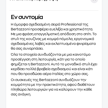
Eν συντομία
Η όμορφα σχεδιασμένη σειρά Professional της
Bertazzoni προσφέρει ευελιξία και χρηστικότητα.
Με μια φράση επαγγελματική απόδοση στο σπίτι. Το
στυλ της κουζίνας με κομψά πόμολα, εργονομικά
σχεδιασμένες λαβές και εκλεπτυσμένα φινιρίσματα
θα σας συναρπάσει.
Όλα τα στοιχεία συνδυάζονται με μια καινοτόμο
προσέγγιση στη λειτουργία, κάτι για το οποίο
φημίζεται η Bertazzoni. Αυτό το μοναδικό στυλ έχει
κερδίσει πολλά βραβεία σχεδιασμού και είναι κάτι
που θα προσδώσει αέρα Ιταλίας στο χώρο σας.
Οι συσκευές της Bertazzoni συνδυάζουν την
κομψότητα με την πρακτικότητα, αφού διαθέτουν
πληθώρα λειτουργιών για να καλύψουν την κάθε
σας ανάγκη.